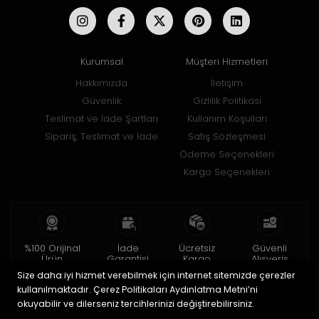
Kurumsal
Müşteri Hizmetleri
Hakkımızda
İletişim
Güvenlik
Gizlilik Politikası
Teslimat ve İade Şartları
Kullanım Koşulları
Sipariş, Teslimat ve İade
Satış Sözleşmesi
Ödeme Seçenekleri
Kargo Seçenekleri
%100 Orijinal
İade
Ücretsiz
Güvenli
Ürün
Garantisi
Kargo
Alışveriş
Size daha iyi hizmet verebilmek için internet sitemizde çerezler
2 yıl garanti
15 gün içinde
150 TL ve üzeri
256bit SSL ile
iade
kullanılmaktadır. Çerez Politikaları Aydınlatma Metni’ni
okuyabilir ve dilerseniz tercihlerinizi değiştirebilirsiniz.
© 2020
Uğur Aksesuar Saat
. Tüm hakları saklıdır.