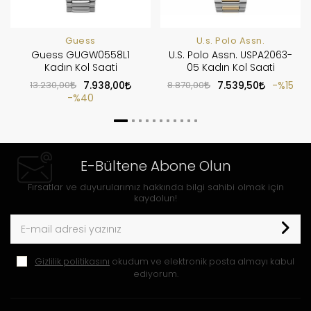
Guess
U.s. Polo Assn.
Guess GUGW0558L1
U.S. Polo Assn. USPA2063-
Kadın Kol Saati
05 Kadın Kol Saati
13.230,00
7.938,00
8.870,00
7.539,50
%15
%40
E-Bültene Abone Olun
Fırsatlar ve duyurularımız hakkında bilgi sahibi olmak için
kaydolun!
Gizlilik politikasını
okudum ve elektronik posta almayı kabul
ediyorum.