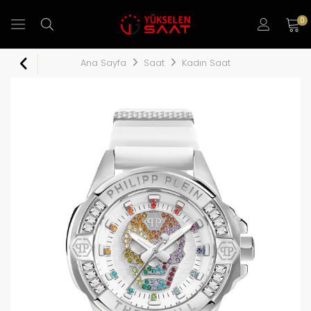
0
Ana Sayfa
Saat
Kadın Saat