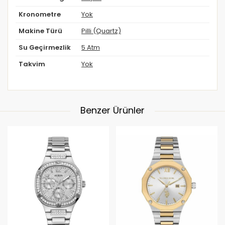
Kronometre
Yok
Makine Türü
Pilli (Quartz)
Su Geçirmezlik
5 Atm
Takvim
Yok
Benzer Ürünler