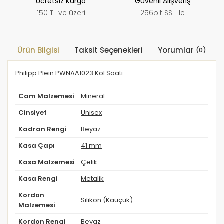
Ücretsiz Kargo
Güvenli Alışveriş
150 TL ve üzeri
256bit SSL ile
Ürün Bilgisi
Taksit Seçenekleri
Yorumlar
(0)
Philipp Plein PWNAA1023 Kol Saati
Cam Malzemesi
Mineral
Cinsiyet
Unisex
Kadran Rengi
Beyaz
Kasa Çapı
41 mm
Kasa Malzemesi
Çelik
Kasa Rengi
Metalik
Kordon
Silikon (Kauçuk)
Malzemesi
Kordon Rengi
Beyaz