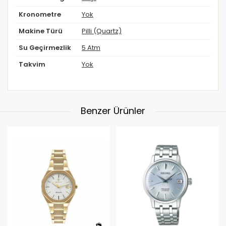
Kronometre
Yok
Makine Türü
Pilli (Quartz)
Su Geçirmezlik
5 Atm
Takvim
Yok
Benzer Ürünler