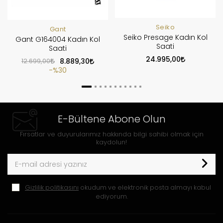
Seiko
Gant
Seiko Presage Kadın Kol
Gant G164004 Kadın Kol
Saati
Saati
24.995,00
12.699,00
8.889,30
%30
E-Bültene Abone Olun
Fırsatlar ve duyurularımız hakkında bilgi sahibi olmak için
kaydolun!
Gizlilik politikasını
okudum ve elektronik posta almayı kabul
ediyorum.