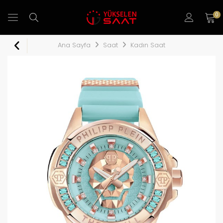
0
Ana Sayfa
Saat
Kadın Saat