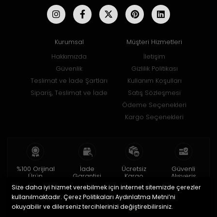
Kurumsal
Müşteri Hizmetleri
Hakkımızda
İletişim
Güvenlik
Gizlilik Politikası
Teslimat ve İade Şartları
Kullanım Koşulları
Sipariş, Teslimat ve İade
Satış Sözleşmesi
Ödeme Seçenekleri
Kargo Seçenekleri
%100 Orijinal
İade
Ücretsiz
Güvenli
Ürün
Garantisi
Kargo
Alışveriş
Size daha iyi hizmet verebilmek için internet sitemizde çerezler
2 yıl garanti
15 gün içinde
150 TL ve üzeri
256bit SSL ile
iade
kullanılmaktadır. Çerez Politikaları Aydınlatma Metni’ni
okuyabilir ve dilerseniz tercihlerinizi değiştirebilirsiniz.
© 2020
Uğur Aksesuar Saat
. Tüm hakları saklıdır.