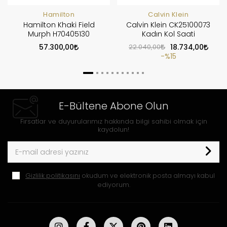
Hamilton
Calvin Klein
Hamilton Khaki Field
Calvin Klein CK25100073
Murph H70405130
Kadın Kol Saati
57.300,00
22.040,00
18.734,00
%15
E-Bültene Abone Olun
Fırsatlar ve duyurularımız hakkında bilgi sahibi olmak için
kaydolun!
Gizlilik politikasını
okudum ve elektronik posta almayı kabul
ediyorum.