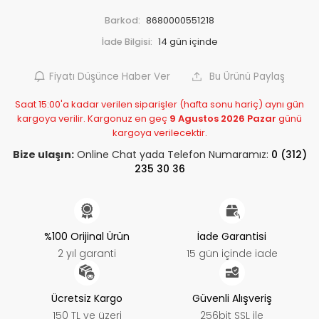
Barkod:
8680000551218
İade Bilgisi:
Fiyatı Düşünce Haber Ver
Bu Ürünü Paylaş
Saat 15:00'a kadar verilen siparişler (hafta sonu hariç) aynı gün
kargoya verilir. Kargonuz en geç
9 Agustos 2026 Pazar
günü
kargoya verilecektir.
Bize ulaşın:
Online Chat yada Telefon Numaramız:
0 (312)
235 30 36
%100 Orijinal Ürün
İade Garantisi
2 yıl garanti
15 gün içinde iade
Ücretsiz Kargo
Güvenli Alışveriş
150 TL ve üzeri
256bit SSL ile