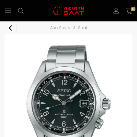
0
Ana Sayfa
Saat