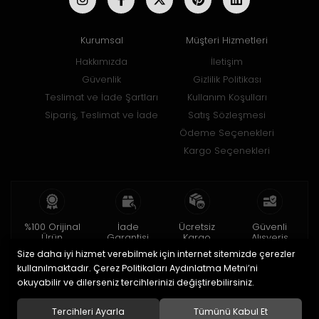
Kurumsal
Müşteri Hizmetleri
Hakkımızda
İletişim
Güvenlik
Gizlilik Politikası
Teslimat ve İade Şartları
Kullanım Koşulları
Sipariş, Teslimat ve İade
Satış Sözleşmesi
Ödeme Seçenekleri
Kargo Seçenekleri
%100 Orijinal
İade
Ücretsiz
Güvenli
Ürün
Garantisi
Kargo
Alışveriş
Size daha iyi hizmet verebilmek için internet sitemizde çerezler
2 yıl garanti
15 gün içinde
150 TL ve üzeri
256bit SSL ile
iade
kullanılmaktadır. Çerez Politikaları Aydınlatma Metni’ni
okuyabilir ve dilerseniz tercihlerinizi değiştirebilirsiniz.
© 2020
Uğur Aksesuar Saat
. Tüm hakları saklıdır.
Tercihleri Ayarla
Tümünü Kabul Et