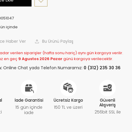
051047
nce Haber Ver
Bu Ürünü Paylaş
adar verilen siparişler (hafta sonu hariç) aynı gün kargoya verilir.
uz en geç
9 Agustos 2026 Pazar
günü kargoya verilecektir.
:
Online Chat yada Telefon Numaramız:
0 (312) 235 30 36
al
İade Garantisi
Ücretsiz Kargo
Güvenli
Alışveriş
15 gün içinde
150 TL ve üzeri
i
256bit SSL ile
iade