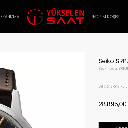
EKANIZMA
İNDIRIM KÖŞESI
Seiko SRPJ
Stok Kodu:
SRPJ1
Seiko SRPJ17J E
28.895,0
Sepet