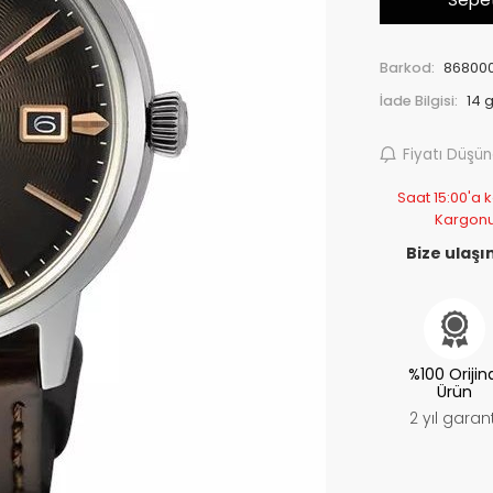
Barkod:
868000
İade Bilgisi:
Fiyatı Düşü
Saat 15:00'a k
Kargon
Bize ulaşın
%100 Orijin
Ürün
2 yıl garant