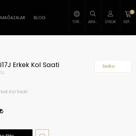
0
MAĞAZALAR
BLOG
TÜRK LIRASI
ARAMA
ÜYELIK
SEPETIM
17J Erkek Kol Saati
Seiko
7J
rkek Kol Saati
0
e Ekle