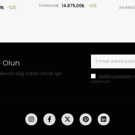
Saati
17.500,00
14.875,00
%15
0
%15
23.430,
 Olun
kkında bilgi sahibi olmak için
Gizlilik politikasını
o
ediyorum.