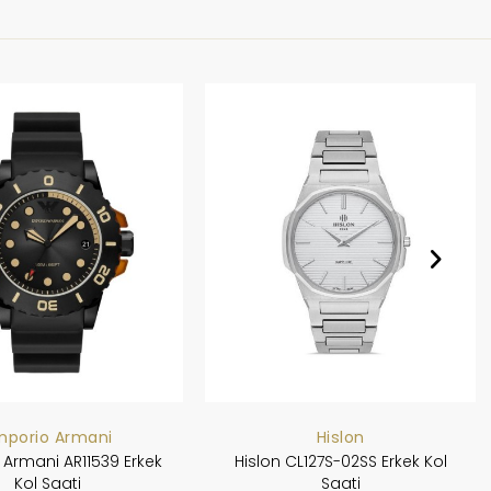
mporio Armani
Hislon
Armani AR11539 Erkek
Hislon CL127S-02SS Erkek Kol
Kol Saati
Saati