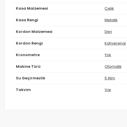
Kasa Malzemesi
Çelik
Kasa Rengi
Metalik
Kordon Malzemesi
Deri
Kordon Rengi
Kahverengi
Kronometre
Yok
Makine Türü
Otomatik
Su Geçirmezlik
5 Atm
Takvim
Var