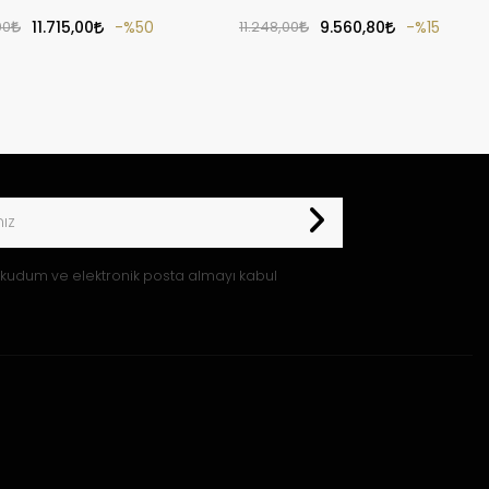
00
11.715,00
%50
11.248,00
9.560,80
%15
kudum ve elektronik posta almayı kabul