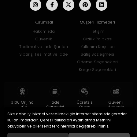
Kurumsal
Müşteri Hizmetleri
Hakkımızda
İletişim
Güvenlik
Gizlilik Politikası
Teslimat ve İade Şartları
Kullanım Koşulları
Sipariş, Teslimat ve İade
Satış Sözleşmesi
Ödeme Seçenekleri
Kargo Seçenekleri
%100 Orijinal
İade
Ücretsiz
Güvenli
Ürün
Garantisi
Kargo
Alışveriş
Size daha iyi hizmet verebilmek için internet sitemizde çerezler
2 yıl garanti
15 gün içinde
150 TL ve üzeri
256bit SSL ile
iade
kullanılmaktadır. Çerez Politikaları Aydınlatma Metni’ni
okuyabilir ve dilerseniz tercihlerinizi değiştirebilirsiniz.
© 2020
Uğur Aksesuar Saat
. Tüm hakları saklıdır.