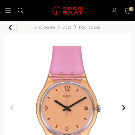
0
Ana Sayfa
Saat
Kadın Saat