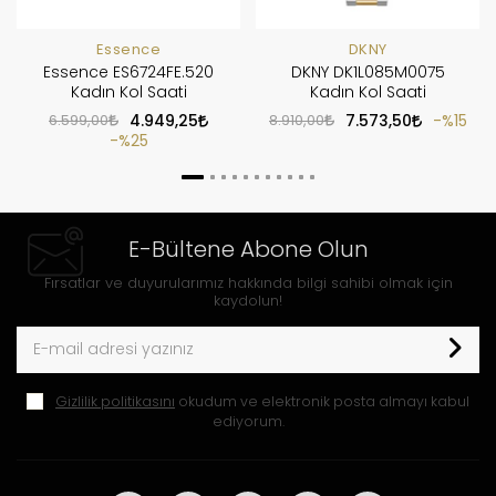
Essence
DKNY
Essence ES6724FE.520
DKNY DK1L085M0075
Kadın Kol Saati
Kadın Kol Saati
6.599,00
4.949,25
8.910,00
7.573,50
%15
%25
E-Bültene Abone Olun
Fırsatlar ve duyurularımız hakkında bilgi sahibi olmak için
kaydolun!
Gizlilik politikasını
okudum ve elektronik posta almayı kabul
ediyorum.