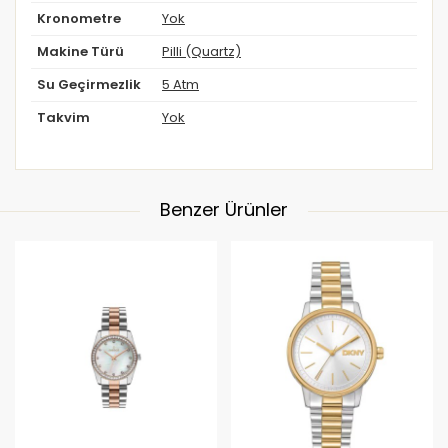
Kronometre
Yok
Makine Türü
Pilli (Quartz)
Su Geçirmezlik
5 Atm
Takvim
Yok
Benzer Ürünler