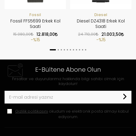
Fossil
Diesel
Fossil FFS5699 Erkek Kol
Diesel DZ4318 Erkek Kol
Saati
Saati
15.080,00
12.818,00
24.710,00
21.003,50
%15
%15
E-Bültene Abone Olun
Fırsatlar ve duyurularımız hakkında bilgi sahibi olmak için
kaydolun!
Gizlilik politikasını
okudum ve elektronik posta almayı kabul
ediyorum.