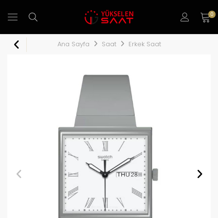
0
Ana Sayfa
Saat
Erkek Saat