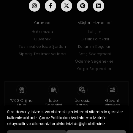
Kurumsal
Müşteri Hizmetleri
Hakkımızda
İletişim
Güvenlik
Gizlilik Politikası
Teslimat ve İade Şartları
Kullanım Koşulları
Sipariş, Teslimat ve İade
Satış Sözleşmesi
Ödeme Seçenekleri
Kargo Seçenekleri
%100 Orijinal
İade
Ücretsiz
Güvenli
Ürün
Garantisi
Kargo
Alışveriş
Size daha iyi hizmet verebilmek için internet sitemizde çerezler
2 yıl garanti
15 gün içinde
150 TL ve üzeri
256bit SSL ile
iade
kullanılmaktadır. Çerez Politikaları Aydınlatma Metni’ni
okuyabilir ve dilerseniz tercihlerinizi değiştirebilirsiniz.
© 2020
Uğur Aksesuar Saat
. Tüm hakları saklıdır.