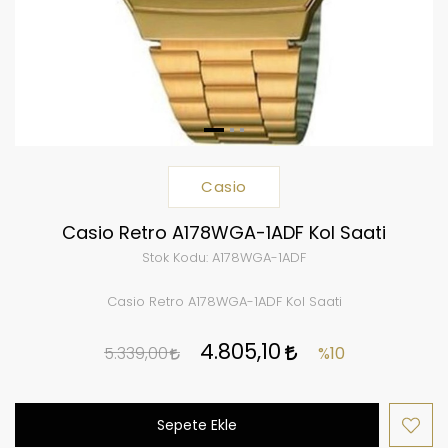
Casio
Casio Retro A178WGA-1ADF Kol Saati
Stok Kodu:
A178WGA-1ADF
Casio Retro A178WGA-1ADF Kol Saati
4.805,10
5.339,00
%10
Sepete Ekle