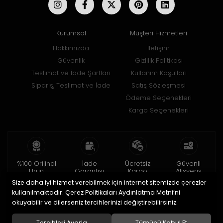
Kurumsal
Müşteri Hizmetleri
Hakkımızda
İletişim
Güvenlik
Gizlilik Politikası
Teslimat ve İade Şartları
Kullanım Koşulları
Sipariş, Teslimat ve İade
Satış Sözleşmesi
Ödeme Seçenekleri
Kargo Seçenekleri
%100 Orijinal
İade
Ücretsiz
Güvenli
Ürün
Garantisi
Kargo
Alışveriş
Size daha iyi hizmet verebilmek için internet sitemizde çerezler
2 yıl garanti
15 gün içinde
150 TL ve üzeri
256bit SSL ile
iade
kullanılmaktadır. Çerez Politikaları Aydınlatma Metni’ni
okuyabilir ve dilerseniz tercihlerinizi değiştirebilirsiniz.
© 2020
Uğur Aksesuar Saat
. Tüm hakları saklıdır.