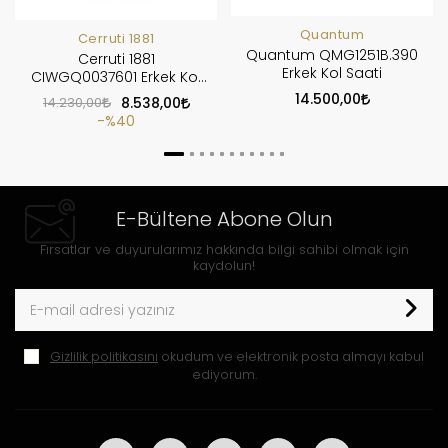
Quantum
Cerruti 1881
Quantum QMG1251B.390
Cerruti 1881
Erkek Kol Saati
CIWGQ0037601 Erkek Kol
Saati
14.500,00
14.230,00
8.538,00
%40
E-Bültene Abone Olun
Fırsatlar ve duyurularımız hakkında bilgi sahibi olmak için
kaydolun!
Gizlilik politikasını
okudum ve elektronik posta almayı kabul
ediyorum.