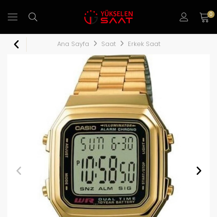
0
Ana Sayfa
Saat
Erkek Saat