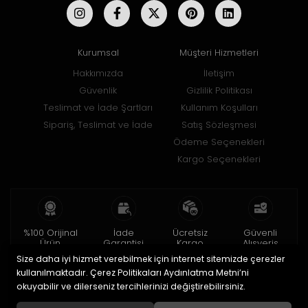
Kurumsal
Müşteri Hizmetleri
Hakkımızda
İletişim
Güvenlik
Gizlilik Politikası
Teslimat ve İade Şartları
Kullanım Koşulları
Sipariş, Teslimat ve İade
Satış Sözleşmesi
Ödeme Seçenekleri
Kargo Seçenekleri
%100 Orijinal
İade
Ücretsiz
Güvenli
Ürün
Garantisi
Kargo
Alışveriş
Size daha iyi hizmet verebilmek için internet sitemizde çerezler
2 yıl garanti
15 gün içinde
150 TL ve üzeri
256bit SSL ile
iade
kullanılmaktadır. Çerez Politikaları Aydınlatma Metni’ni
okuyabilir ve dilerseniz tercihlerinizi değiştirebilirsiniz.
© 2020
Uğur Aksesuar Saat
. Tüm hakları saklıdır.