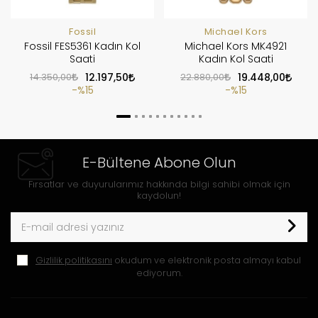
Fossil
Michael Kors
Fossil FES5361 Kadın Kol
Michael Kors MK4921
Saati
Kadın Kol Saati
14.350,00
12.197,50
22.880,00
19.448,00
%15
%15
E-Bültene Abone Olun
Fırsatlar ve duyurularımız hakkında bilgi sahibi olmak için
kaydolun!
Gizlilik politikasını
okudum ve elektronik posta almayı kabul
ediyorum.