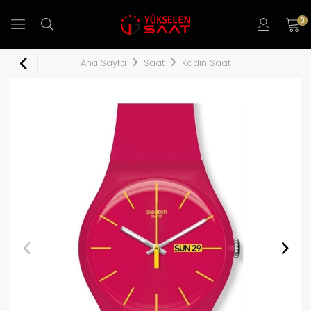
0
Ana Sayfa
Saat
Kadın Saat