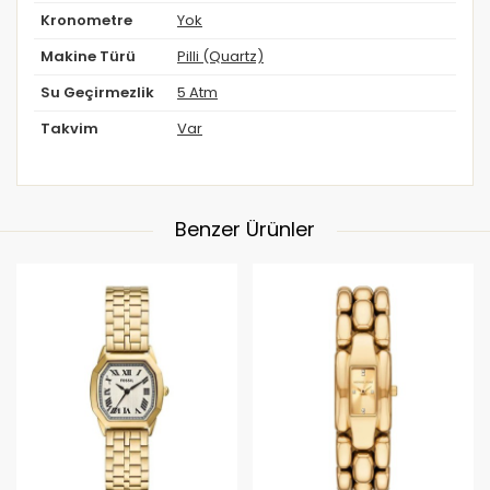
Kronometre
Yok
Makine Türü
Pilli (Quartz)
Su Geçirmezlik
5 Atm
Takvim
Var
Benzer Ürünler