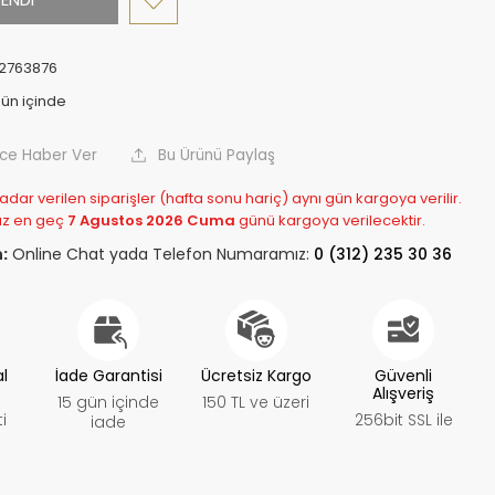
2763876
nce Haber Ver
Bu Ürünü Paylaş
adar verilen siparişler (hafta sonu hariç) aynı gün kargoya verilir.
z en geç
7 Agustos 2026 Cuma
günü kargoya verilecektir.
:
Online Chat yada Telefon Numaramız:
0 (312) 235 30 36
al
İade Garantisi
Ücretsiz Kargo
Güvenli
Alışveriş
15 gün içinde
150 TL ve üzeri
i
256bit SSL ile
iade