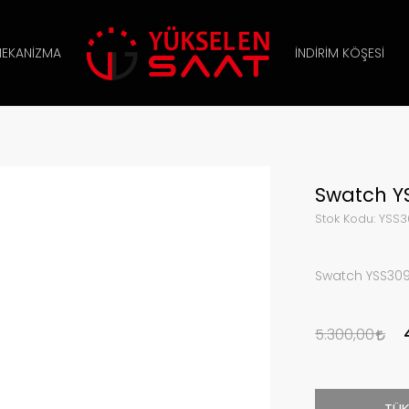
EKANIZMA
İNDIRIM KÖŞESI
Swatch YS
Stok Kodu:
YSS3
Swatch YSS309
5.300,00
TÜK