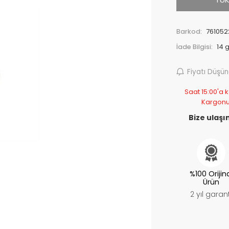
Barkod:
761052
İade Bilgisi:
Fiyatı Düşü
Saat 15:00'a k
Kargonu
Bize ulaşın
%100 Orijin
Ürün
2 yıl garant