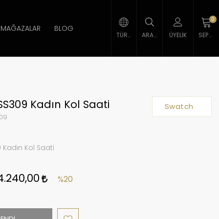
0
MAĞAZALAR
BLOG
TÜRK LIRASI
ARAMA
ÜYELIK
SEPETIM
S309 Kadın Kol Saati
Swatch
09
 Kadın Kol Saati
4.240,00
%20
ENDİ