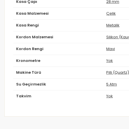
Kasa Çapı
28 mm
Kasa Malzemesi
Çelik
Kasa Rengi
Metalik
Kordon Malzemesi
Silikon (Kau
Kordon Rengi
Mavi
Kronometre
Yok
Makine Türü
Pilli (Quartz)
Su Geçirmezlik
5 Atm
Takvim
Yok