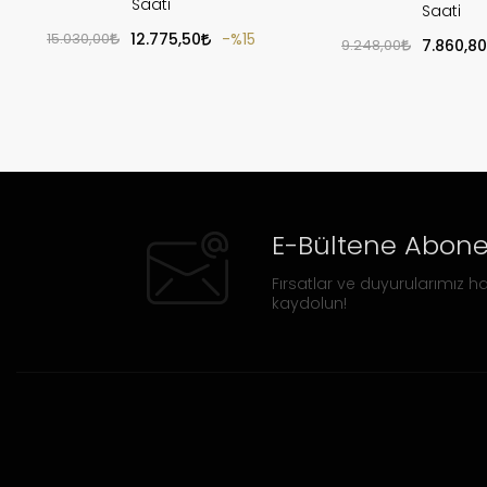
Saati
Saati
15.030,00
12.775,50
%15
9.248,00
7.860,80
E-Bültene Abone
Fırsatlar ve duyurularımız ha
kaydolun!