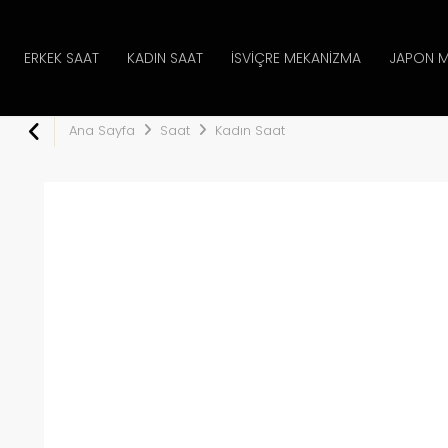
ERKEK SAAT
KADIN SAAT
İSVIÇRE MEKANIZMA
JAPON M
Ana Sayfa
Saat
Kadın Saat