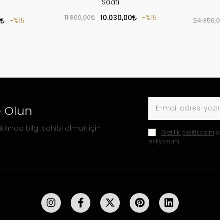
Saati
11.800,00
10.030,00
%15
%15
24.350,
 Olun
kkında bilgi sahibi olmak için
Gizlilik politikasını
o
ediyorum.