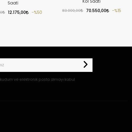
Kol Saati
Saati
83.000,00
70.550,00
%15
00
12.175,00
%50
kudum ve elektronik posta almayı kabul