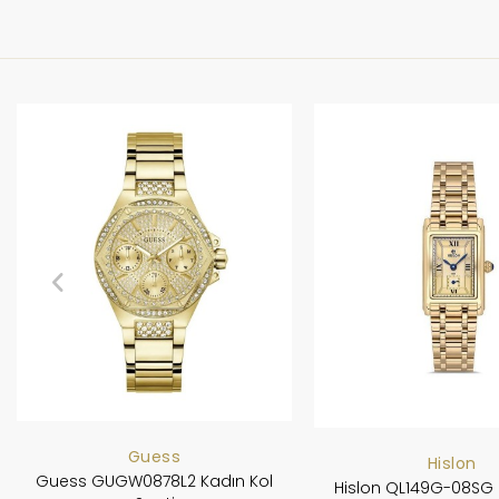
Guess
Hislon
Guess GUGW0878L2 Kadın Kol
Hislon QL149G-08SG 