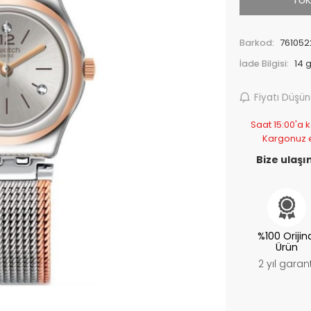
Barkod:
761052
İade Bilgisi:
Fiyatı Düşü
Saat 15:00'a k
Kargonuz 
Bize ulaşın
%100 Orijin
Ürün
2 yıl garant