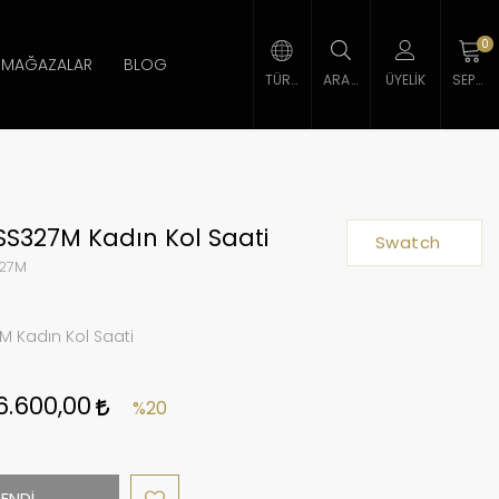
0
MAĞAZALAR
BLOG
TÜRK LIRASI
ARAMA
ÜYELIK
SEPETIM
SS327M Kadın Kol Saati
Swatch
27M
M Kadın Kol Saati
6.600,00
%20
ENDİ