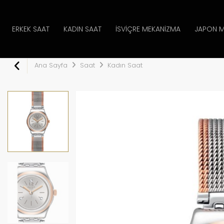
ERKEK SAAT
KADIN SAAT
İSVIÇRE MEKANIZMA
JAPON M
Ana Sayfa
Saat
Kadın Saat