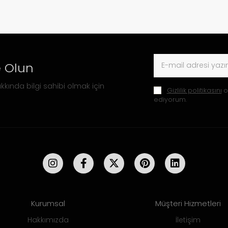
 Olun
kkında bilgi sahibi olmak için
Gizlilik politikasını
o
ediyorum.
Kurumsal
Müşteri Hizmetleri
Hakkımızda
İletişim