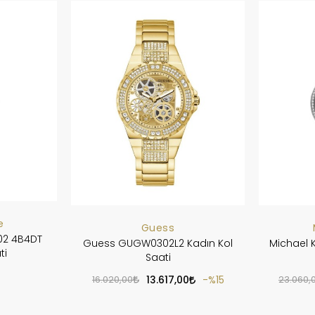
e
Guess
02 4B4DT
Guess GUGW0302L2 Kadın Kol
Michael 
ti
Saati
16.020,00
13.617,00
%15
23.060,