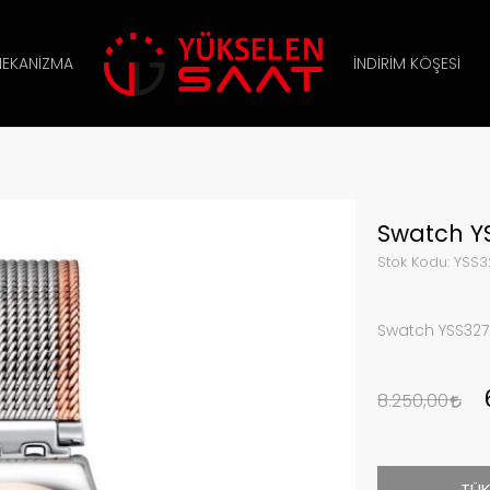
EKANIZMA
İNDIRIM KÖŞESI
Swatch Y
Stok Kodu:
YSS3
Swatch YSS327
8.250,00
TÜK