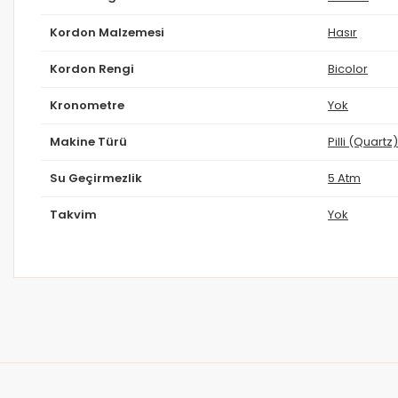
Kordon Malzemesi
Hasır
Kordon Rengi
Bicolor
Kronometre
Yok
Makine Türü
Pilli (Quartz)
Su Geçirmezlik
5 Atm
Takvim
Yok