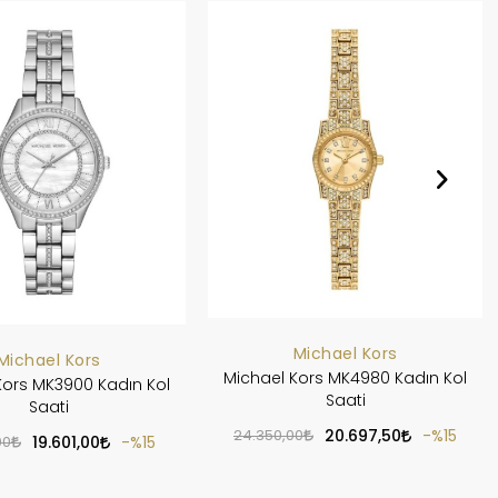
Michael Kors
Michael Kors
Michael Kors MK4980 Kadın Kol
Kors MK3900 Kadın Kol
Saati
Saati
24.350,00
20.697,50
%15
00
19.601,00
%15