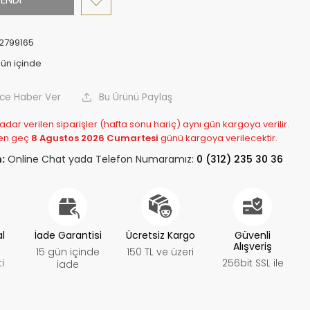
2799165
nce Haber Ver
Bu Ürünü Paylaş
adar verilen siparişler (hafta sonu hariç) aynı gün kargoya verilir.
en geç
8 Agustos 2026 Cumartesi
günü kargoya verilecektir.
:
Online Chat yada Telefon Numaramız:
0 (312) 235 30 36
al
İade Garantisi
Ücretsiz Kargo
Güvenli
Alışveriş
15 gün içinde
150 TL ve üzeri
i
256bit SSL ile
iade