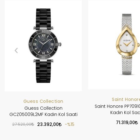
Saint Honor
Guess Collection
Saint Honore PP7091
Guess Collection
Kadın Kol Saa
GCZ05009L2MF Kadın Kol Saati
71.319,00
27.520,00
23.392,00
%15