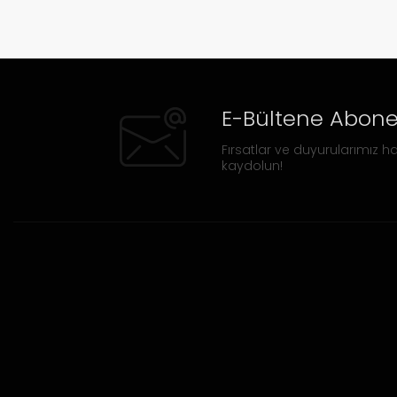
E-Bültene Abone
Fırsatlar ve duyurularımız ha
kaydolun!