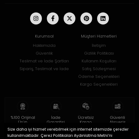
Kurumsal
Müşteri Hizmetleri
Hakkımızda
İletişim
Güvenlik
Gizlilik Politikası
Teslimat ve İade Şartları
Kullanım Koşulları
Sipariş, Teslimat ve İade
Satış Sözleşmesi
Ödeme Seçenekleri
Kargo Seçenekleri
%100 Orijinal
İade
Ücretsiz
Güvenli
Ürün
Garantisi
Kargo
Alışveriş
Size daha iyi hizmet verebilmek için internet sitemizde çerezler
2 yıl garanti
15 gün içinde
150 TL ve üzeri
256bit SSL ile
iade
kullanılmaktadır. Çerez Politikaları Aydınlatma Metni’ni