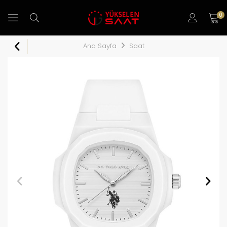
0
Ana Sayfa
Saat