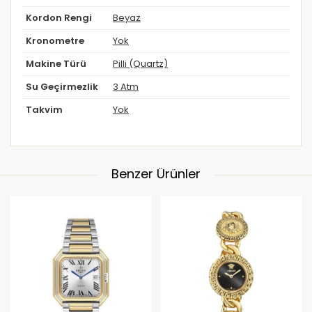
Kordon Rengi
Beyaz
Kronometre
Yok
Makine Türü
Pilli (Quartz)
Su Geçirmezlik
3 Atm
Takvim
Yok
Benzer Ürünler