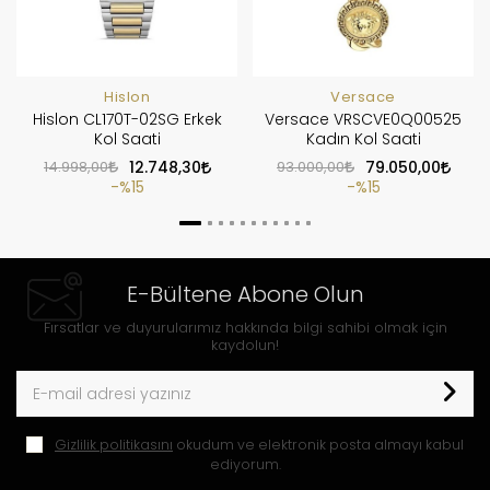
Hislon
Versace
Hislon CL170T-02SG Erkek
Versace VRSCVE0Q00525
Kol Saati
Kadın Kol Saati
14.998,00
12.748,30
93.000,00
79.050,00
%15
%15
E-Bültene Abone Olun
Fırsatlar ve duyurularımız hakkında bilgi sahibi olmak için
kaydolun!
Gizlilik politikasını
okudum ve elektronik posta almayı kabul
ediyorum.