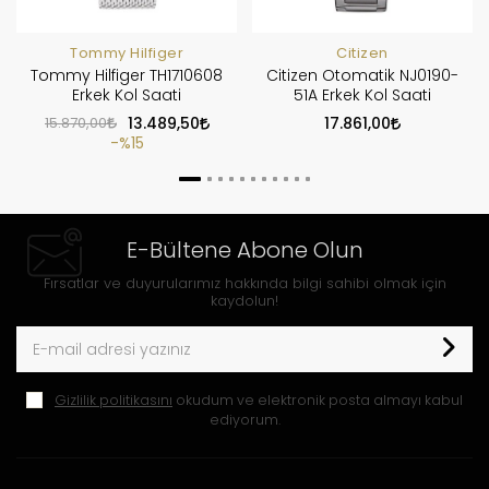
Tommy Hilfiger
Citizen
Tommy Hilfiger TH1710608
Citizen Otomatik NJ0190-
Erkek Kol Saati
51A Erkek Kol Saati
15.870,00
13.489,50
17.861,00
%15
E-Bültene Abone Olun
Fırsatlar ve duyurularımız hakkında bilgi sahibi olmak için
kaydolun!
Gizlilik politikasını
okudum ve elektronik posta almayı kabul
ediyorum.