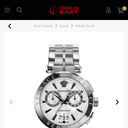
0
Ana Sayfa
Saat
Erkek Saat