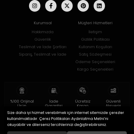
Kurumsal
Müşteri Hizmetleri
Hakkımızda
İletişim
Güvenlik
Gizlilik Politikası
Teslimat ve İade Şartları
Kullanım Koşulları
Sipariş, Teslimat ve İade
Satış Sözleşmesi
Ödeme Seçenekleri
Kargo Seçenekleri
%100 Orijinal
İade
Ücretsiz
Güvenli
Ürün
Garantisi
Kargo
Alışveriş
Size daha iyi hizmet verebilmek için internet sitemizde çerezler
2 yıl garanti
15 gün içinde
150 TL ve üzeri
256bit SSL ile
iade
kullanılmaktadır. Çerez Politikaları Aydınlatma Metni’ni
okuyabilir ve dilerseniz tercihlerinizi değiştirebilirsiniz.
© 2020
Uğur Aksesuar Saat
. Tüm hakları saklıdır.