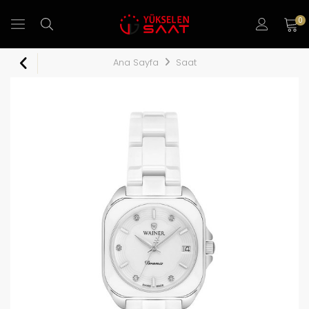
0
Ana Sayfa
Saat