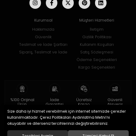
Kurumsal
Müşteri Hizmetleri
Hakkımızda
İletişim
Güvenlik
Gizlilik Politikası
Teslimat ve İade Şartları
Kullanım Koşulları
Sipariş, Teslimat ve İade
Satış Sözleşmesi
Ödeme Seçenekleri
Kargo Seçenekleri
%100 Orijinal
İade
Ücretsiz
Güvenli
Ürün
Garantisi
Kargo
Alışveriş
Size daha iyi hizmet verebilmek için internet sitemizde çerezler
2 yıl garanti
15 gün içinde
150 TL ve üzeri
256bit SSL ile
iade
kullanılmaktadır. Çerez Politikaları Aydınlatma Metni’ni
okuyabilir ve dilerseniz tercihlerinizi değiştirebilirsiniz.
© 2020
Uğur Aksesuar Saat
. Tüm hakları saklıdır.