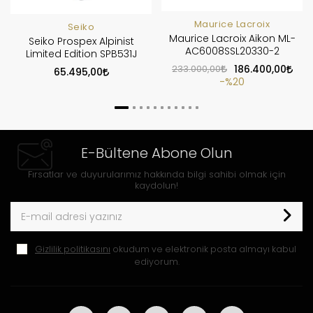
Maurice Lacroix
Seiko
Maurice Lacroix Aikon ML-
Seiko Prospex Alpinist
AC6008SSL20330-2
Limited Edition SPB531J
233.000,00
186.400,00
65.495,00
%20
E-Bültene Abone Olun
Fırsatlar ve duyurularımız hakkında bilgi sahibi olmak için
kaydolun!
Gizlilik politikasını
okudum ve elektronik posta almayı kabul
ediyorum.