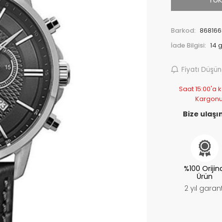
Barkod:
868166
İade Bilgisi:
Fiyatı Düşü
Saat 15:00'a k
Kargonu
Bize ulaşın
%100 Orijin
Ürün
2 yıl garant