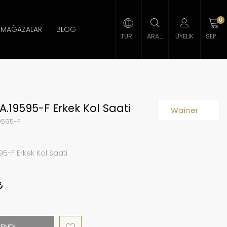
0
MAĞAZALAR
BLOG
TÜRK LIRASI
ARAMA
ÜYELIK
SEPETIM
.19595-F Erkek Kol Saati
Wainer
9595-F
5-F Erkek Kol Saati
ENDİ