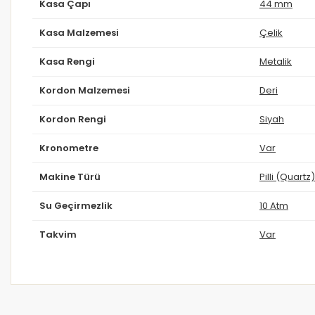
Kasa Çapı
44 mm
Kasa Malzemesi
Çelik
Kasa Rengi
Metalik
Kordon Malzemesi
Deri
Kordon Rengi
Siyah
Kronometre
Var
Makine Türü
Pilli (Quartz)
Su Geçirmezlik
10 Atm
Takvim
Var