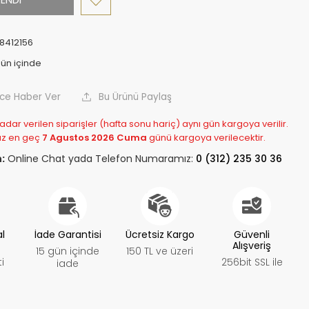
8412156
nce Haber Ver
Bu Ürünü Paylaş
adar verilen siparişler (hafta sonu hariç) aynı gün kargoya verilir.
z en geç
7 Agustos 2026 Cuma
günü kargoya verilecektir.
:
Online Chat yada Telefon Numaramız:
0 (312) 235 30 36
al
İade Garantisi
Ücretsiz Kargo
Güvenli
Alışveriş
15 gün içinde
150 TL ve üzeri
i
256bit SSL ile
iade