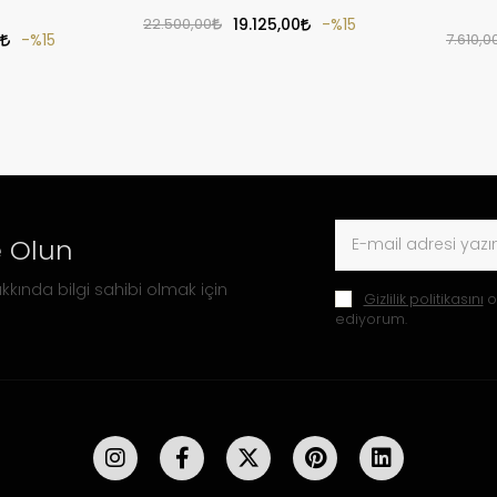
22.500,00
19.125,00
%15
%15
7.610,0
 Olun
kkında bilgi sahibi olmak için
Gizlilik politikasını
o
ediyorum.