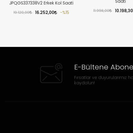
Saati
JPQGS337338V2 Erkek Kol Saati
11.998,00
10.198,30
19.120,00
16.252,00
%15
E-Bültene Abone
Fırsatlar ve duyurularımız ha
kaydolun!