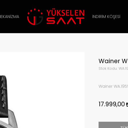
EKANIZMA
İNDIRIM KÖŞESI
Wainer WA
Stok Kodu:
WA.1
Wainer WA.1959
17.999,00
TÜK