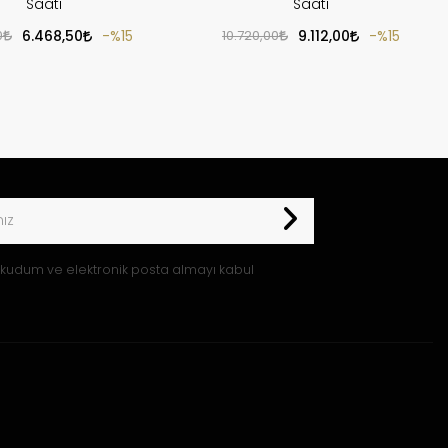
Saati
Saati
0
6.468,50
%15
10.720,00
9.112,00
%15
kudum ve elektronik posta almayı kabul