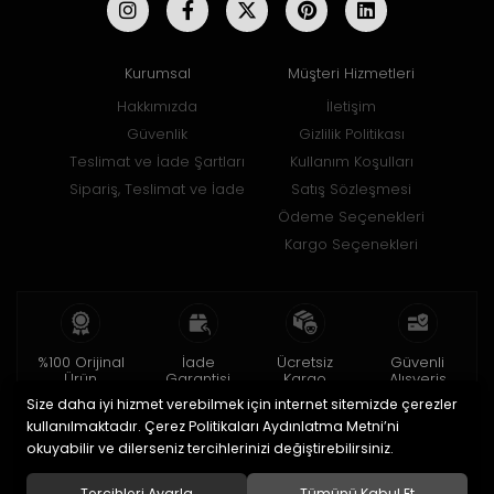
Kurumsal
Müşteri Hizmetleri
Hakkımızda
İletişim
Güvenlik
Gizlilik Politikası
Teslimat ve İade Şartları
Kullanım Koşulları
Sipariş, Teslimat ve İade
Satış Sözleşmesi
Ödeme Seçenekleri
Kargo Seçenekleri
%100 Orijinal
İade
Ücretsiz
Güvenli
Ürün
Garantisi
Kargo
Alışveriş
Size daha iyi hizmet verebilmek için internet sitemizde çerezler
2 yıl garanti
15 gün içinde
150 TL ve üzeri
256bit SSL ile
iade
kullanılmaktadır. Çerez Politikaları Aydınlatma Metni’ni
okuyabilir ve dilerseniz tercihlerinizi değiştirebilirsiniz.
© 2020
Uğur Aksesuar Saat
. Tüm hakları saklıdır.