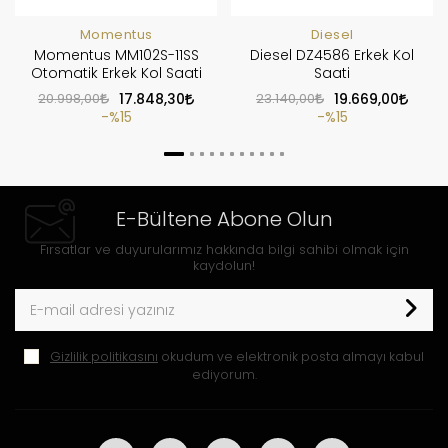
Momentus
Diesel
Momentus MM102S-11SS
Diesel DZ4586 Erkek Kol
Otomatik Erkek Kol Saati
Saati
20.998,00
17.848,30
23.140,00
19.669,00
%15
%15
E-Bültene Abone Olun
Fırsatlar ve duyurularımız hakkında bilgi sahibi olmak için
kaydolun!
Gizlilik politikasını
okudum ve elektronik posta almayı kabul
ediyorum.