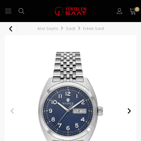
0
Ana Sayfa
Saat
Erkek Saat