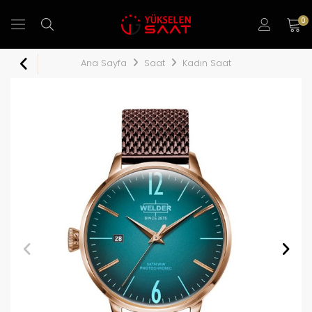
0
Ana Sayfa
Saat
Kadın Saat