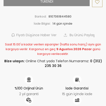
TÜKENDİ
Barkod:
8107061844580
İade Bilgisi:
Fiyatı Düşünce Haber Ver
Bu Ürünü Paylaş
Saat 15:00'a kadar verilen siparişler (hafta sonu hariç) aynı gün
kargoya verilir. Kargonuz en geç
9 Agustos 2026 Pazar
günü
kargoya verilecektir.
Bize ulaşın:
Online Chat yada Telefon Numaramız:
0 (312)
235 30 36
%100 Orijinal Ürün
İade Garantisi
2 yıl garanti
15 gün içinde iade