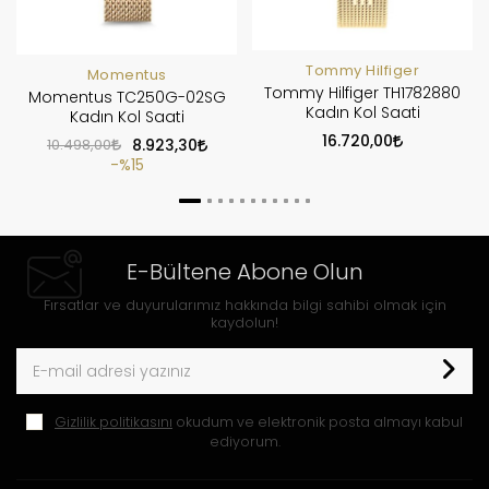
Tommy Hilfiger
Momentus
Tommy Hilfiger TH1782880
Momentus TC250G-02SG
Kadın Kol Saati
Kadın Kol Saati
16.720,00
10.498,00
8.923,30
%15
E-Bültene Abone Olun
Fırsatlar ve duyurularımız hakkında bilgi sahibi olmak için
kaydolun!
Gizlilik politikasını
okudum ve elektronik posta almayı kabul
ediyorum.