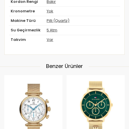
Kordon Rengi
Bakır
Kronometre
Yok
Makine Türü
Pilli (Quartz)
Su Geçirmezlik
5 Atm
Takvim
Var
Benzer Ürünler