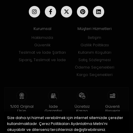
Kurumsal
Müşteri Hizmetleri
Hakkımızda
İletişim
Güvenlik
Gizlilik Politikası
Teslimat ve İade Şartları
Kullanım Koşulları
Sipariş, Teslimat ve İade
Satış Sözleşmesi
Ödeme Seçenekleri
Kargo Seçenekleri
%100 Orijinal
İade
Ücretsiz
Güvenli
Ürün
Garantisi
Kargo
Alışveriş
Size daha iyi hizmet verebilmek için internet sitemizde çerezler
2 yıl garanti
15 gün içinde
150 TL ve üzeri
256bit SSL ile
iade
kullanılmaktadır. Çerez Politikaları Aydınlatma Metni’ni
okuyabilir ve dilerseniz tercihlerinizi değiştirebilirsiniz.