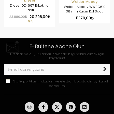
Diesel
Welder Moody
Diesel DZ4697 Erkek Kol
Welder Moody WWRC610
Saati
38 mm Kadın Kol Saati
23.880,00
20.298,00
11.170,00
%15
E-Bültene Abone Olun
Fırsatlar ve duyurularımız hakkında bilgi sahibi olmak için
kaydolun!
Gizlilik politikasını
okudum ve elektronik posta almayı kabul
ediyorum.