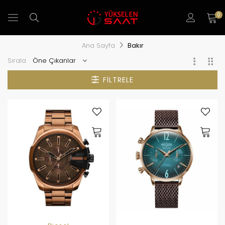
0
Ana Sayfa
Bakır
Sırala
FILTRELE