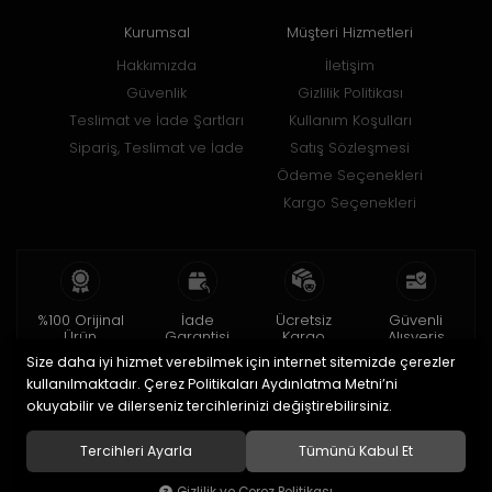
Kurumsal
Müşteri Hizmetleri
Hakkımızda
İletişim
Güvenlik
Gizlilik Politikası
Teslimat ve İade Şartları
Kullanım Koşulları
Sipariş, Teslimat ve İade
Satış Sözleşmesi
Ödeme Seçenekleri
Kargo Seçenekleri
%100 Orijinal
İade
Ücretsiz
Güvenli
Ürün
Garantisi
Kargo
Alışveriş
Size daha iyi hizmet verebilmek için internet sitemizde çerezler
2 yıl garanti
15 gün içinde
150 TL ve üzeri
256bit SSL ile
iade
kullanılmaktadır. Çerez Politikaları Aydınlatma Metni’ni
okuyabilir ve dilerseniz tercihlerinizi değiştirebilirsiniz.
© 2020
Uğur Aksesuar Saat
. Tüm hakları saklıdır.
Tercihleri Ayarla
Tümünü Kabul Et