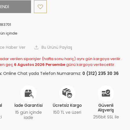
ENDİ
183701
nce Haber Ver
Bu Ürünü Paylaş
adar verilen siparişler (hafta sonu hariç) aynı gün kargoya verilir.
 en geç
6 Agustos 2026 Persembe
günü kargoya verilecektir.
:
Online Chat yada Telefon Numaramız:
0 (312) 235 30 36
al
İade Garantisi
Ücretsiz Kargo
Güvenli
Alışveriş
15 gün içinde
150 TL ve üzeri
i
256bit SSL ile
iade