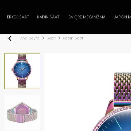
ERKEK SAAT
KADIN SAAT
İSVIÇRE MEKANIZMA
JAPON M
Ana Sayfa
Saat
Kadın Saat