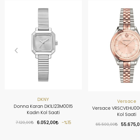
DKNY
Versace
Donna Karan DK1L123M0015
Versace VRSCVEHU00
Kadın Kol Saati
Kol Saati
7.120,00
6.052,00
%15
65.500,00
55.675,0