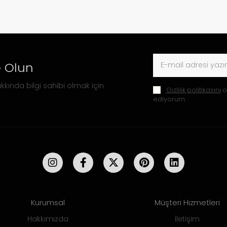
 Olun
kkında bilgi sahibi olmak için
Gizlilik politikasını
o
ediyorum.
Kurumsal
Müşteri Hizmetleri
Hakkımızda
İletişim