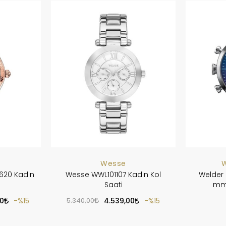
Wesse
W
620 Kadın
Wesse WWL101107 Kadın Kol
Welder
Saati
mm 
0
%15
5.340,00
4.539,00
%15