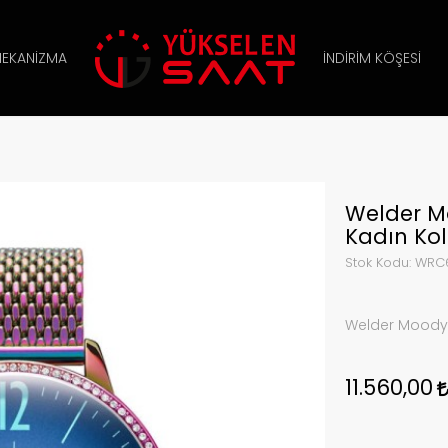
EKANIZMA
İNDIRIM KÖŞESI
Welder 
Kadın Kol
Stok Kodu:
WRC
Welder Moody
11.560,00