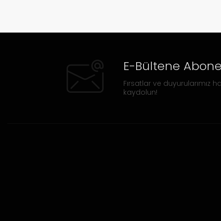
E-Bültene Abone
Fırsatlar ve duyurularımız ha
kaydolun!