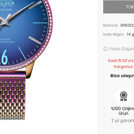
TÜK
Barkod:
8115012
İade Bilgisi:
Fiyatı Düşü
Saat 15:00'a k
Kargonuz
Bize ulaşın
%100 Orijin
Ürün
2 yıl garant