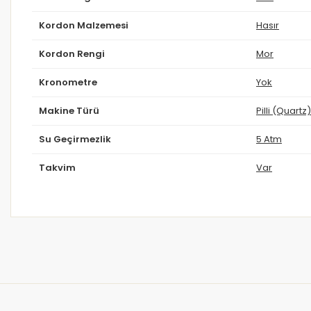
Kordon Malzemesi
Hasır
Kordon Rengi
Mor
Kronometre
Yok
Makine Türü
Pilli (Quartz)
Su Geçirmezlik
5 Atm
Takvim
Var