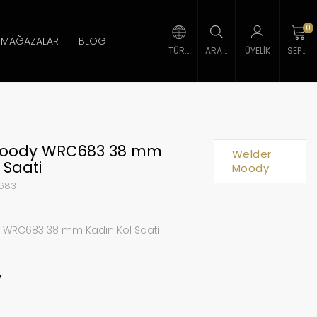
0
MAĞAZALAR
BLOG
TÜRK LIRASI
ARAMA
ÜYELIK
SEPETIM
Moody WRC683 38 mm
Welder
 Saati
Moody
683
 WRC683 38 mm Kadın Kol Saati