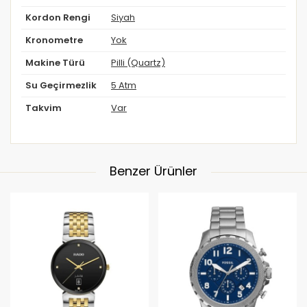
Kordon Rengi
Siyah
Kronometre
Yok
Makine Türü
Pilli (Quartz)
Su Geçirmezlik
5 Atm
Takvim
Var
Benzer Ürünler