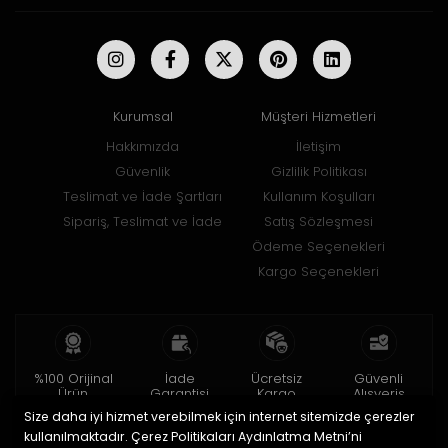
Kurumsal
Müşteri Hizmetleri
Hakkımızda
İletişim
Güvenlik
Gizlilik Politikası
Teslimat ve İade Şartları
Kullanım Koşulları
Sipariş, Teslimat ve İade
Satış Sözleşmesi
Ödeme Seçenekleri
Kargo Seçenekleri
%100 Orijinal
İade
Ücretsiz
Güvenli
Ürün
Garantisi
Kargo
Alışveriş
Size daha iyi hizmet verebilmek için internet sitemizde çerezler
2 yıl garanti
15 gün içinde
150 TL ve üzeri
256bit SSL ile
iade
kullanılmaktadır. Çerez Politikaları Aydınlatma Metni’ni