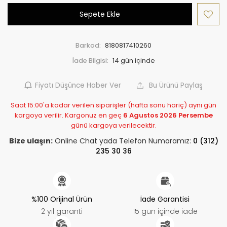
Sepete Ekle
Barkod:
8180817410260
İade Bilgisi:
Fiyatı Düşünce Haber Ver
Bu Ürünü Paylaş
Saat 15:00'a kadar verilen siparişler (hafta sonu hariç) aynı gün
kargoya verilir. Kargonuz en geç
6 Agustos 2026 Persembe
günü kargoya verilecektir.
Bize ulaşın:
Online Chat yada Telefon Numaramız:
0 (312)
235 30 36
%100 Orijinal Ürün
İade Garantisi
2 yıl garanti
15 gün içinde iade