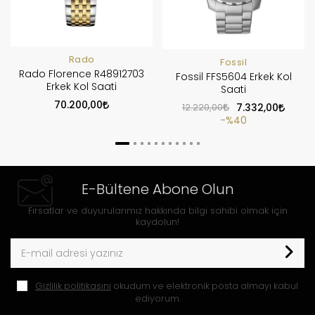
Rado
Fossil
Rado Florence R48912703
Fossil FFS5604 Erkek Kol
Erkek Kol Saati
Saati
70.200,00
12.220,00
7.332,00
%40
E-Bültene Abone Olun
Fırsatlar ve duyurularımız hakkında bilgi sahibi olmak için
kaydolun!
Gizlilik politikasını
okudum ve elektronik posta almayı kabul
ediyorum.