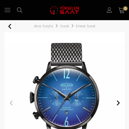
0
Ana Sayfa
Saat
Erkek Saat