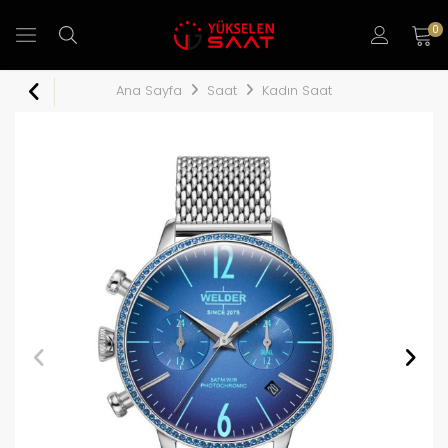
0
Ana Sayfa
Saat
Kadın Saat