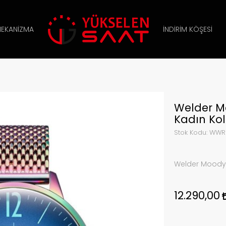
EKANIZMA
İNDIRIM KÖŞESI
Welder 
Kadın Kol
Stok Kodu:
WWR
Welder Moody
12.290,00