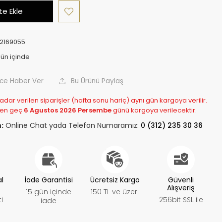
e Ekle
2169055
nce Haber Ver
Bu Ürünü Paylaş
adar verilen siparişler (hafta sonu hariç) aynı gün kargoya verilir.
 en geç
6 Agustos 2026 Persembe
günü kargoya verilecektir.
:
Online Chat yada Telefon Numaramız:
0 (312) 235 30 36
al
İade Garantisi
Ücretsiz Kargo
Güvenli
Alışveriş
15 gün içinde
150 TL ve üzeri
i
256bit SSL ile
iade