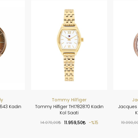
dy
Tommy Hilfiger
Ja
643 Kadın
Tommy Hilfiger TH1782870 Kadın
Jacques 
Kol Saati
K
14.070,00
11.959,50
%15
19.090,0