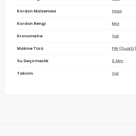
Kordon Malzemesi
Hasır
Kordon Rengi
Mor
Kronometre
Yok
Makine Türü
Pilli (Quartz)
Su Geçirmezlik
5 Atm
Takvim
Var