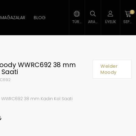
0
MAĞAZALAR
BLOG
TÜRK LIRASI
ARAMA
ÜYELIK
SEPETIM
Moody WWRC692 38 mm
Welder
 Saati
Moody
C692
 WWRC692 38 mm Kadın Kol Saati