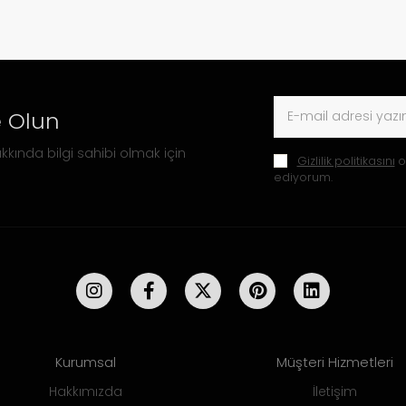
 Olun
kkında bilgi sahibi olmak için
Gizlilik politikasını
o
ediyorum.
Kurumsal
Müşteri Hizmetleri
Hakkımızda
İletişim