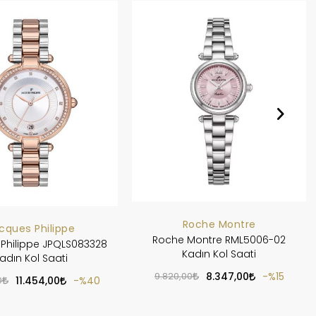
Roche Montre
cques Philippe
Roche Montre RML5006-02
Philippe JPQLS083328
Kadın Kol Saati
adın Kol Saati
9.820,00
8.347,00
%15
0
11.454,00
%40