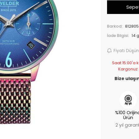
Sepet
Barkod:
812805
İade Bilgisi:
Fiyatı Düşü
Saat 15:00'a k
Kargonuz
Bize ulaşın
%100 Orijin
Ürün
2 yıl garant