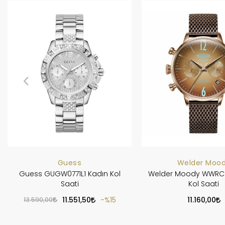
Guess
Welder Moo
Guess GUGW0771L1 Kadın Kol
Welder Moody WWRC
Saati
Kol Saati
13.590,00
11.551,50
%15
11.160,00