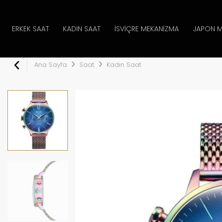
ERKEK SAAT
KADIN SAAT
İSVIÇRE MEKANIZMA
JAPON M
Ana Sayfa
Saat
Kadın Saat