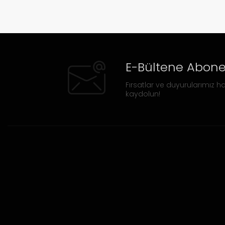
E-Bültene Abone
Fırsatlar ve duyurularımız ha
kaydolun!