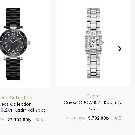
Guess
ess Collection
Guess GUGW1157L1 Kadın Kol
ess Collection
Saati
L2MF Kadın Kol Saati
11.520,00
9.792,00
%15
0
23.392,00
%15