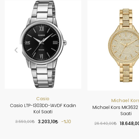
Casio
Michael Kor
Casio LTP-1303DD-1AVDF Kadın
Michael Kors MK3632 
Kol Saati
Saati
3.559,00
3.203,10
%10
26.640,00
18.648,0