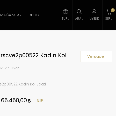
0
MAĞAZALAR
BLOG
TÜRK LIRASI
ARAMA
ÜYELIK
SEPETIM
vrscve2p00522 Kadın Kol
Versace
VE2P00522
e2p00522 Kadın Kol Saati
65.450,00
%15