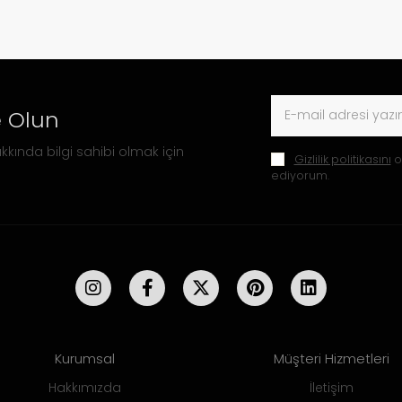
 Olun
kkında bilgi sahibi olmak için
Gizlilik politikasını
o
ediyorum.
Kurumsal
Müşteri Hizmetleri
Hakkımızda
İletişim