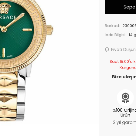
Sepet
Barkod:
23000
İade Bilgisi:
Fiyatı Düşü
Saat 15:00'a k
Kargonu
Bize ulaşın
%100 Orijin
Ürün
2 yıl garant