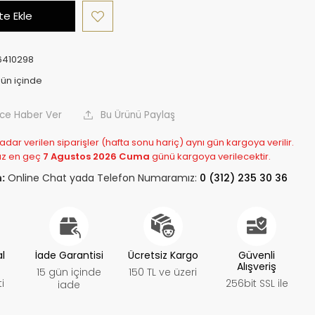
e Ekle
6410298
nce Haber Ver
Bu Ürünü Paylaş
adar verilen siparişler (hafta sonu hariç) aynı gün kargoya verilir.
z en geç
7 Agustos 2026 Cuma
günü kargoya verilecektir.
:
Online Chat yada Telefon Numaramız:
0 (312) 235 30 36
al
İade Garantisi
Ücretsiz Kargo
Güvenli
Alışveriş
15 gün içinde
150 TL ve üzeri
i
256bit SSL ile
iade