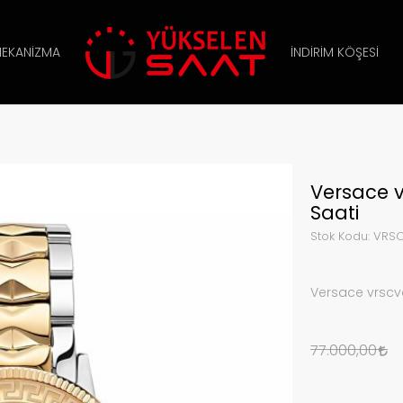
EKANIZMA
İNDIRIM KÖŞESI
Versace 
Saati
Stok Kodu:
VRSC
Versace vrscv
77.000,00