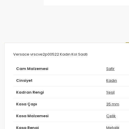
Versace vrscve2p00522 Kadın Kol Saati
Cam Malzemesi
Safir
Cinsiyet
Kadın
Kadran Rengi
Yeşil
Kasa Çapı
35 mm
Kasa Malzemesi
Çelik
Kasa Rengi
Metalik