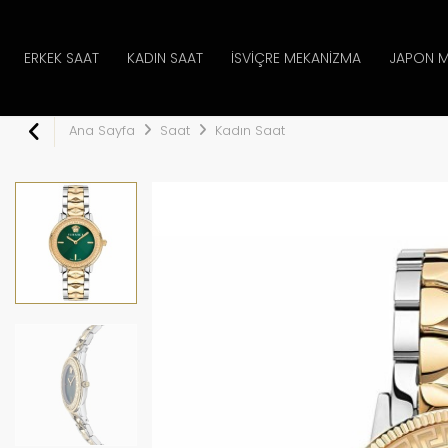
ERKEK SAAT
KADIN SAAT
İSVIÇRE MEKANIZMA
JAPON M
Ana Sayfa
Saat
Kadın Saat