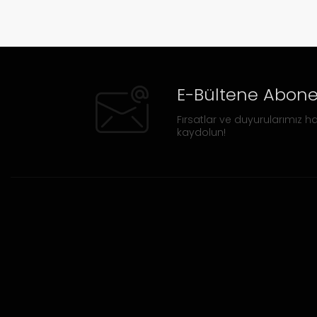
E-Bültene Abone
Fırsatlar ve duyurularımız ha
kaydolun!