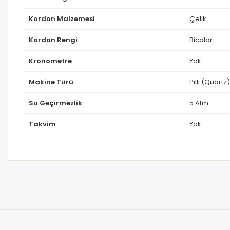
Kordon Malzemesi
Çelik
Kordon Rengi
Bicolor
Kronometre
Yok
Makine Türü
Pilli (Quartz)
Su Geçirmezlik
5 Atm
Takvim
Yok