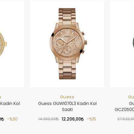
s
Guess
Gu
Kadın Kol
Guess GUW1070L3 Kadın Kol
Gu
Saati
GCZ05009
0
%30
14.360,00
12.206,00
%15
27.520,0