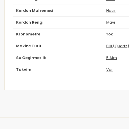
Kordon Malzemesi
Hasır
Kordon Rengi
Mavi
Kronometre
Yok
Makine Türü
Pilli (Quartz)
Su Geçirmezlik
5 Atm
Takvim
Var