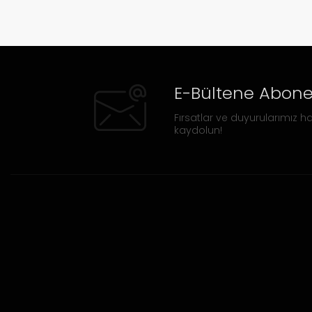
E-Bültene Abone
Fırsatlar ve duyurularımız ha
kaydolun!