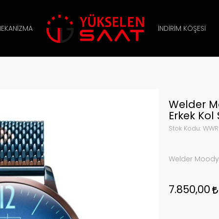
EKANIZMA
İNDIRIM KÖŞESI
Welder 
Erkek Kol 
Stok Kodu:
WWR
Welder Moody
7.850,00