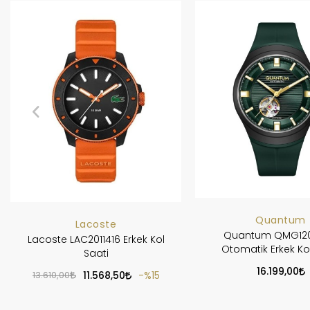
Quantum
Lacoste
Quantum QMG120
Lacoste LAC2011416 Erkek Kol
Otomatik Erkek Ko
Saati
16.199,00
13.610,00
11.568,50
%15