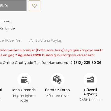
ENDİ
1882741
nce Haber Ver
Bu Ürünü Paylaş
adar verilen siparişler (hafta sonu hariç) aynı gün kargoya verilir.
z en geç
7 Agustos 2026 Cuma
günü kargoya verilecektir.
:
Online Chat yada Telefon Numaramız:
0 (312) 235 30 36
al
İade Garantisi
Ücretsiz Kargo
Güvenli
Alışveriş
15 gün içinde
150 TL ve üzeri
i
256bit SSL ile
iade