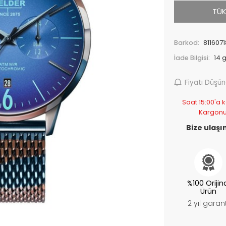
TÜK
Barkod:
811607
İade Bilgisi:
Fiyatı Düşü
Saat 15:00'a k
Kargonu
Bize ulaşın
%100 Orijin
Ürün
2 yıl garant