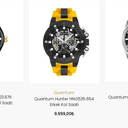
Quantum
3.675
Quantum 
Quantum Hunter HNG535.654
l Saati
Erkek Kol Saati
9.999,00