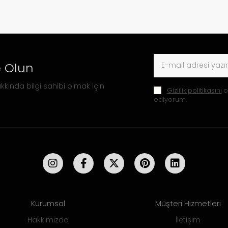
 Olun
kkında bilgi sahibi olmak için
Gizlilik politikasını
o
ediyorum.
Kurumsal
Müşteri Hizmetleri
Hakkımızda
İletişim