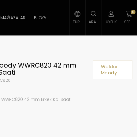
0
MAĞAZALAR
BLOG
TÜRK LIRASI
ARAMA
ÜYELIK
SEPETIM
Moody WWRC820 42 mm
Welder
Saati
Moody
C820
 WWRC820 42 mm Erkek Kol Saati