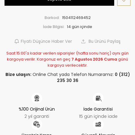
Barkod:
1504112469452
İade Bilgisi:
Fiyatı Düşünce Haber Ver
Bu Ürünü Paylaş
Saat 15:00'a kadar verilen siparişler (hafta sonu hariç) aynı gün
kargoya verilir. Kargonuz en geç
7 Agustos 2026 Cuma
günü
kargoya verilecektir.
Bize ulaşın:
Online Chat yada Telefon Numaramız:
0 (312)
235 30 36
%100 Orijinal Ürün
İade Garantisi
2 yıl garanti
15 gün içinde iade