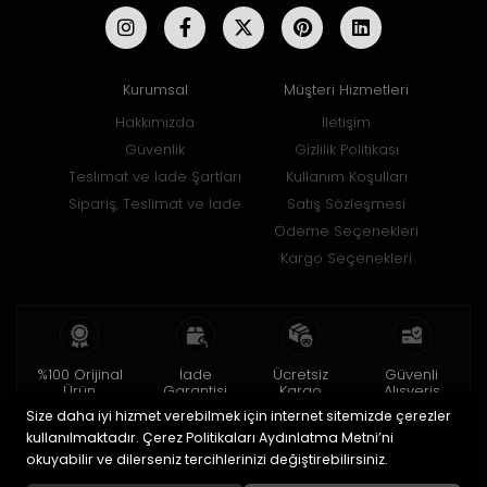
Kurumsal
Müşteri Hizmetleri
Hakkımızda
İletişim
Güvenlik
Gizlilik Politikası
Teslimat ve İade Şartları
Kullanım Koşulları
Sipariş, Teslimat ve İade
Satış Sözleşmesi
Ödeme Seçenekleri
Kargo Seçenekleri
%100 Orijinal
İade
Ücretsiz
Güvenli
Ürün
Garantisi
Kargo
Alışveriş
Size daha iyi hizmet verebilmek için internet sitemizde çerezler
2 yıl garanti
15 gün içinde
150 TL ve üzeri
256bit SSL ile
iade
kullanılmaktadır. Çerez Politikaları Aydınlatma Metni’ni
okuyabilir ve dilerseniz tercihlerinizi değiştirebilirsiniz.
© 2020
Uğur Aksesuar Saat
. Tüm hakları saklıdır.