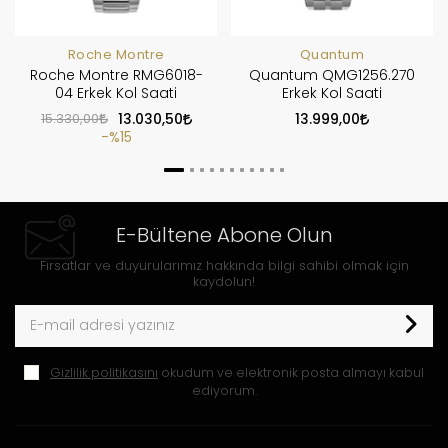
Roche Montre
Quantum
Roche Montre RMG6018-
Quantum QMG1256.270
04 Erkek Kol Saati
Erkek Kol Saati
15.330,00
13.030,50
13.999,00
%15
E-Bültene Abone Olun
Fırsatlar ve duyurularımız hakkında bilgi sahibi olmak için
kaydolun!
Gizlilik politikasını
okudum ve elektronik posta almayı kabul
ediyorum.