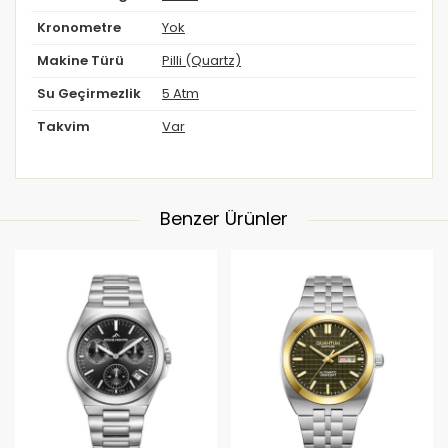
Kronometre
Yok
Makine Türü
Pilli (Quartz)
Su Geçirmezlik
5 Atm
Takvim
Var
Benzer Ürünler