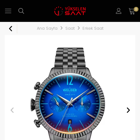
0
Ana Sayfa
Saat
Erkek Saat