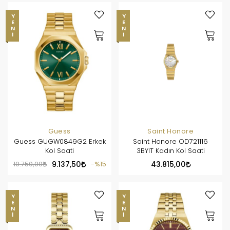
YENI
YENI
Guess
Saint Honore
Guess GUGW0849G2 Erkek
Saint Honore OD721116
Kol Saati
3BYIT Kadın Kol Saati
10.750,00
9.137,50
%15
43.815,00
YENI
YENI