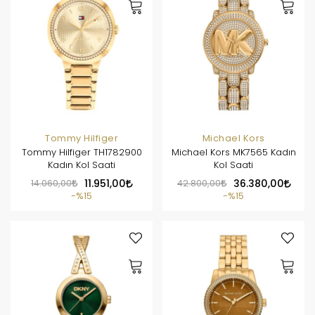
Tommy Hilfiger
Michael Kors
Tommy Hilfiger TH1782900
Michael Kors MK7565 Kadın
Kadın Kol Saati
Kol Saati
14.060,00
11.951,00
42.800,00
36.380,00
%15
%15