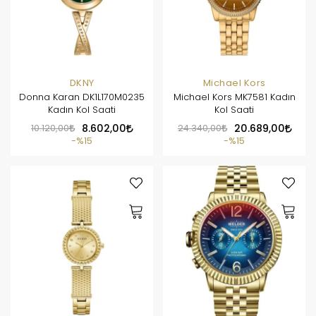
DKNY
Michael Kors
Donna Karan DK1L170M0235
Michael Kors MK7581 Kadın
Kadın Kol Saati
Kol Saati
10.120,00
8.602,00
24.340,00
20.689,00
%15
%15