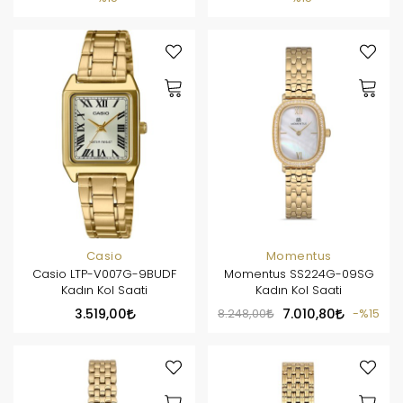
Casio
Momentus
Casio LTP-V007G-9BUDF
Momentus SS224G-09SG
Kadın Kol Saati
Kadın Kol Saati
3.519,00
8.248,00
7.010,80
%15