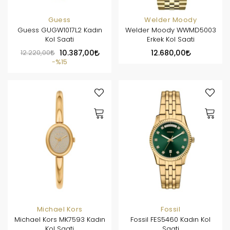
Guess
Welder Moody
Guess GUGW1017L2 Kadın
Welder Moody WWMD5003
Kol Saati
Erkek Kol Saati
12.220,00
10.387,00
12.680,00
%15
Michael Kors
Fossil
Michael Kors MK7593 Kadın
Fossil FES5460 Kadın Kol
Kol Saati
Saati