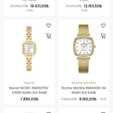
22.860,00
19.431,00
14.310,00
12.163,50
%15
%15
Nacar
Roche Montre
Nacar NC08-39430759-
Roche Montre RML5008-04
DSMS Kadın Kol Saati
Kadın Kol Saati
7.890,00
9.600,00
8.160,00
%15