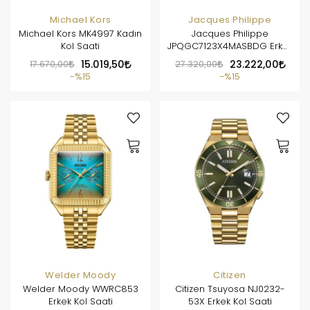
Michael Kors
Jacques Philippe
Michael Kors MK4997 Kadın
Jacques Philippe
Kol Saati
JPQGC7123X4MASBDG Erkek
Kol Saati
17.670,00
15.019,50
27.320,00
23.222,00
%15
%15
Welder Moody
Citizen
Welder Moody WWRC853
Citizen Tsuyosa NJ0232-
Erkek Kol Saati
53X Erkek Kol Saati