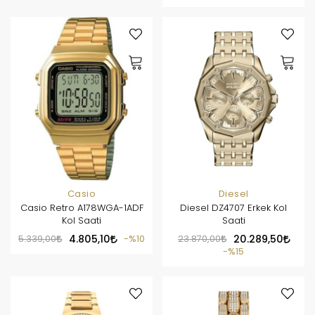
Casio
Diesel
Casio Retro A178WGA-1ADF
Diesel DZ4707 Erkek Kol
Kol Saati
Saati
5.339,00
4.805,10
%10
23.870,00
20.289,50
%15