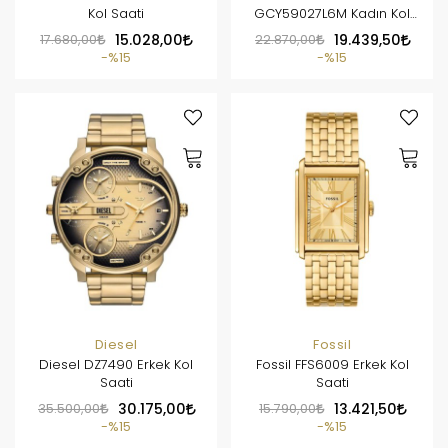
Kol Saati
GCY59027L6M Kadın Kol
Saati
17.680,00
15.028,00
22.870,00
19.439,50
%15
%15
Diesel
Fossil
Diesel DZ7490 Erkek Kol
Fossil FFS6009 Erkek Kol
Saati
Saati
35.500,00
30.175,00
15.790,00
13.421,50
%15
%15