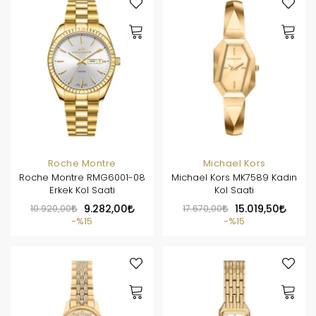
Roche Montre
Michael Kors
Roche Montre RMG6001-08
Michael Kors MK7589 Kadın
Erkek Kol Saati
Kol Saati
10.920,00
9.282,00
17.670,00
15.019,50
%15
%15