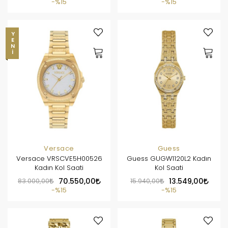
%15
%15
YENI
Versace
Guess
Versace VRSCVE5H00526
Guess GUGW1120L2 Kadın
Kadın Kol Saati
Kol Saati
83.000,00
70.550,00
15.940,00
13.549,00
%15
%15