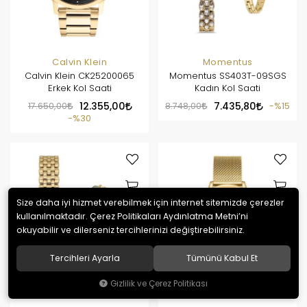
Calvin Klein
Momentus
Calvin Klein CK25200065
Momentus SS403T-09SGS
Erkek Kol Saati
Kadın Kol Saati
17.650,00
12.355,00
8.748,00
7.435,80
%15
%30
Size daha iyi hizmet verebilmek için internet sitemizde çerezler
kullanılmaktadır. Çerez Politikaları Aydınlatma Metni’ni
okuyabilir ve dilerseniz tercihlerinizi değiştirebilirsiniz.
Tercihleri Ayarla
Tümünü Kabul Et
Gizlilik ve Çerez Politikası