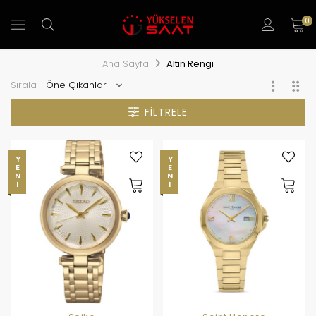
0
Ana Sayfa
Altın Rengi
Sırala
FILTRELE
YENI
YENI