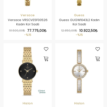
Versace
Guess
Versace VRSCVE5F00526
Guess GUGW1043L2 Kadın
Kadın Kol Saati
Kol Saati
91.500,00
77.775,00
12.850,00
10.922,50
%15
%15
Hislon
Hislon