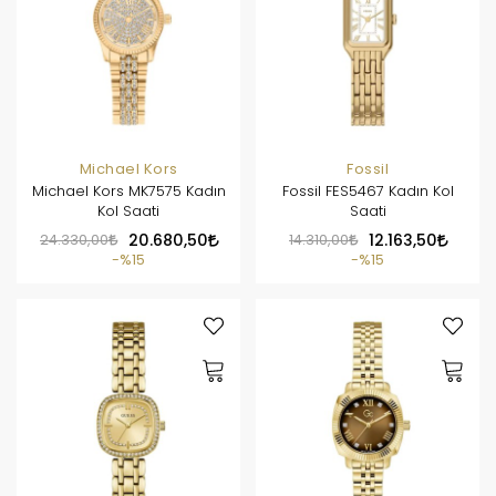
Michael Kors
Fossil
Michael Kors MK7575 Kadın
Fossil FES5467 Kadın Kol
Kol Saati
Saati
24.330,00
20.680,50
14.310,00
12.163,50
%15
%15