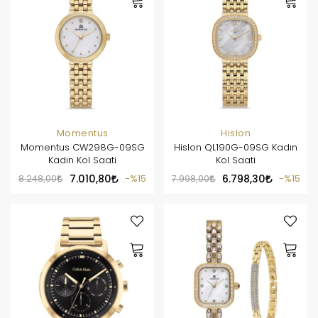
Momentus
Hislon
Momentus CW298G-09SG
Hislon QL190G-09SG Kadın
Kadın Kol Saati
Kol Saati
8.248,00
7.010,80
%15
7.998,00
6.798,30
%15