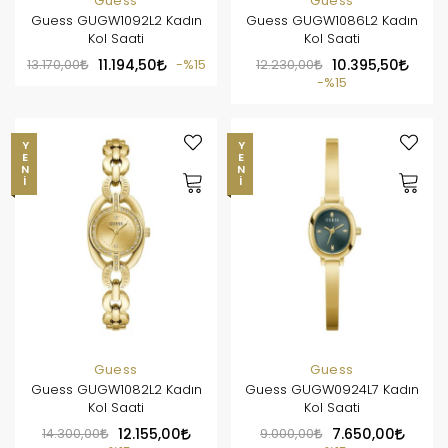
Guess
Guess
Guess GUGW1092L2 Kadın
Guess GUGW1086L2 Kadın
Kol Saati
Kol Saati
13.170,00
11.194,50
%15
12.230,00
10.395,50
%15
YENI
YENI
Guess
Guess
Guess GUGW1082L2 Kadın
Guess GUGW0924L7 Kadın
Kol Saati
Kol Saati
14.300,00
12.155,00
9.000,00
7.650,00