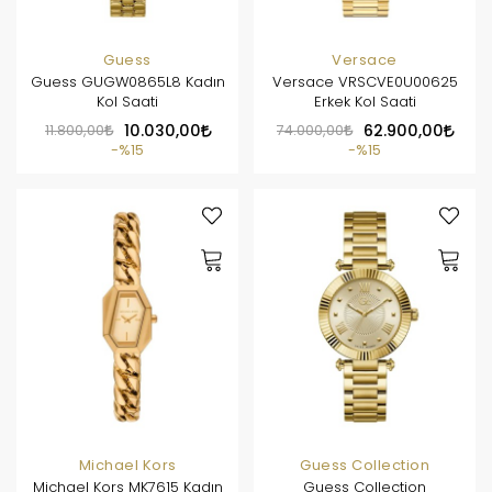
Guess
Versace
Guess GUGW0865L8 Kadın
Versace VRSCVE0U00625
Kol Saati
Erkek Kol Saati
11.800,00
10.030,00
74.000,00
62.900,00
%15
%15
Michael Kors
Guess Collection
Michael Kors MK7615 Kadın
Guess Collection