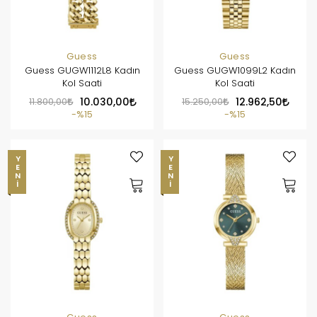
Guess
Guess
Guess GUGW1112L8 Kadın
Guess GUGW1099L2 Kadın
Kol Saati
Kol Saati
11.800,00
10.030,00
15.250,00
12.962,50
%15
%15
YENI
YENI