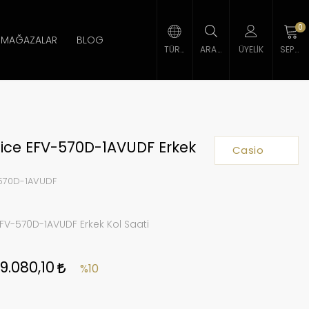
0
MAĞAZALAR
BLOG
TÜRK LIRASI
ARAMA
ÜYELIK
SEPETIM
fice EFV-570D-1AVUDF Erkek
Casio
570D-1AVUDF
EFV-570D-1AVUDF Erkek Kol Saati
9.080,10
%10