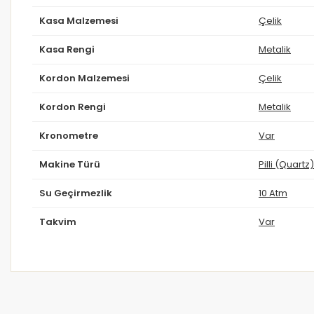
Kasa Malzemesi
Çelik
Kasa Rengi
Metalik
Kordon Malzemesi
Çelik
Kordon Rengi
Metalik
Kronometre
Var
Makine Türü
Pilli (Quartz)
Su Geçirmezlik
10 Atm
Takvim
Var