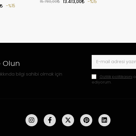
15.780,00
13.413,00
%15
%15
 Olun
kkında bilgi sahibi olmak için
Gizlilik politikasını
o
ediyorum.