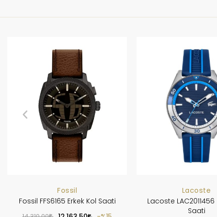
Fossil
Lacoste
Fossil FFS6165 Erkek Kol Saati
Lacoste LAC2011456 
Saati
14.310,00
12.163,50
%15