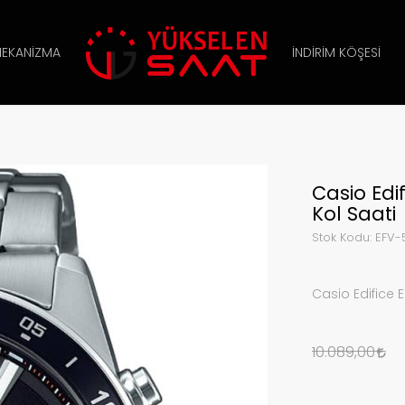
EKANIZMA
İNDIRIM KÖŞESI
Casio Edi
Kol Saati
Stok Kodu:
EFV-
Casio Edifice 
10.089,00