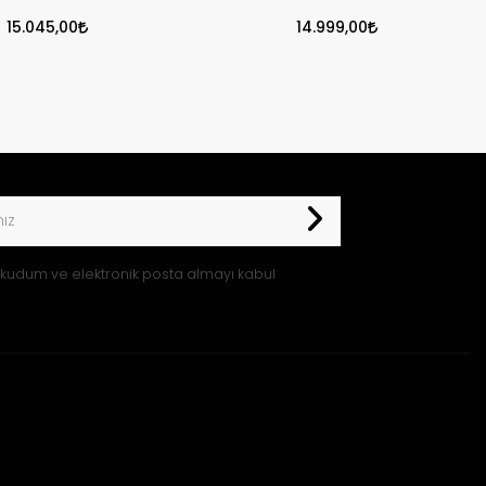
15.045,00
14.999,00
kudum ve elektronik posta almayı kabul