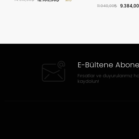
11.040,00
9.384,00
E-Bültene Abone
Fırsatlar ve duyurularımız ha
kaydolun!