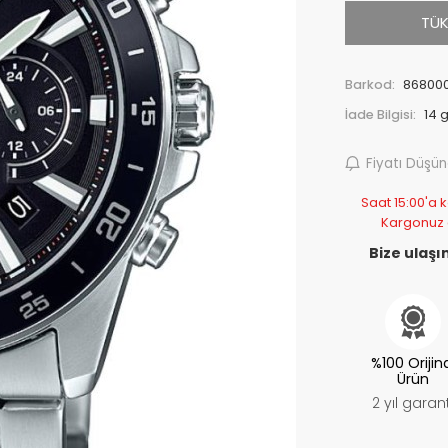
TÜK
Barkod:
86800
İade Bilgisi:
Fiyatı Düşü
Saat 15:00'a k
Kargonuz
Bize ulaşın
%100 Orijin
Ürün
2 yıl garant