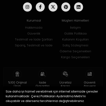
Kurumsal
Müşteri Hizmetleri
Hakkımızda
İletişim
Güvenlik
Gizlilik Politikası
Teslimat ve İade Şartları
Kullanım Koşulları
Sipariş, Teslimat ve İade
Satış Sözleşmesi
Ödeme Seçenekleri
Kargo Seçenekleri
%100 Orijinal
İade
Ücretsiz
Güvenli
Ürün
Garantisi
Kargo
Alışveriş
Size daha iyi hizmet verebilmek için internet sitemizde çerezler
2 yıl garanti
15 gün içinde
150 TL ve üzeri
256bit SSL ile
iade
kullanılmaktadır. Çerez Politikaları Aydınlatma Metni’ni
okuyabilir ve dilerseniz tercihlerinizi değiştirebilirsiniz.
© 2020
Uğur Aksesuar Saat
. Tüm hakları saklıdır.