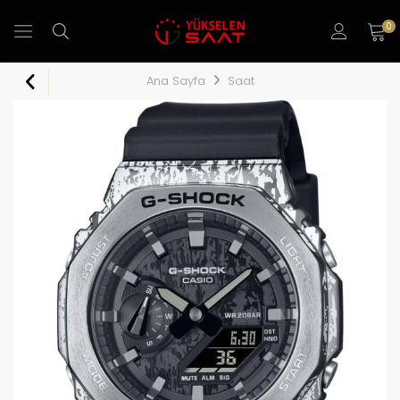
0
Ana Sayfa
Saat