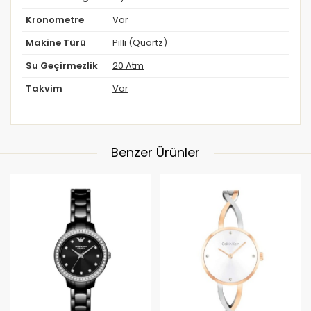
Kronometre
Var
Makine Türü
Pilli (Quartz)
Su Geçirmezlik
20 Atm
Takvim
Var
Benzer Ürünler