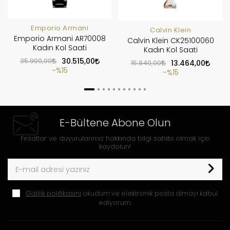
Emporio Armani
Calvin Klein
Emporio Armani AR70008
Calvin Klein CK25100060
Kadın Kol Saati
Kadın Kol Saati
35.900,00
30.515,00
15.840,00
13.464,00
%15
%15
E-Bültene Abone Olun
Fırsatlar ve duyurularımız hakkında bilgi sahibi olmak için
kaydolun!
Gizlilik politikasını
okudum ve elektronik posta almayı kabul
ediyorum.