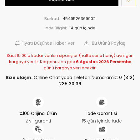
Barkod:
4549526369902
İade Bilgisi:
Fiyatı Düşünce Haber Ver
Bu Ürünü Paylaş
Saat 15:00'a kadar verilen siparişler (hafta sonu hariç) aynı gün
kargoya verilir. Kargonuz en geç
6 Agustos 2026 Persembe
günü kargoya verilecektir.
Bize ulaşın:
Online Chat yada Telefon Numaramız:
0 (312)
235 30 36
%100 Orijinal Ürün
İade Garantisi
2 yıl garanti
15 gün içinde iade