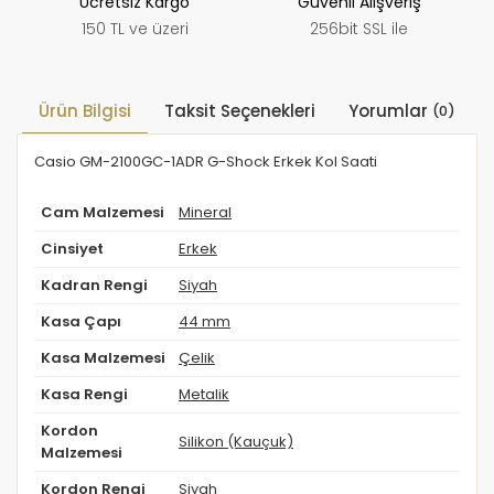
Ücretsiz Kargo
Güvenli Alışveriş
150 TL ve üzeri
256bit SSL ile
Ürün Bilgisi
Taksit Seçenekleri
Yorumlar
(0)
Casio GM-2100GC-1ADR G-Shock Erkek Kol Saati
Cam Malzemesi
Mineral
Cinsiyet
Erkek
Kadran Rengi
Siyah
Kasa Çapı
44 mm
Kasa Malzemesi
Çelik
Kasa Rengi
Metalik
Kordon
Silikon (Kauçuk)
Malzemesi
Kordon Rengi
Siyah