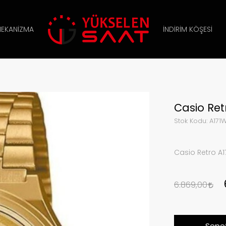
EKANIZMA
İNDIRIM KÖŞESI
Casio Re
Stok Kodu:
A171
Casio Retro A
6.869,00
Sepet