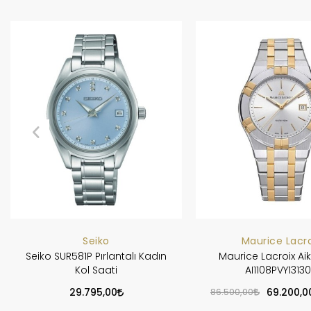
Seiko
Maurice Lacro
Seiko SUR581P Pırlantalı Kadın
Maurice Lacroix Ai
Kol Saati
AI1108PVY13130
29.795,00
86.500,00
69.200,0