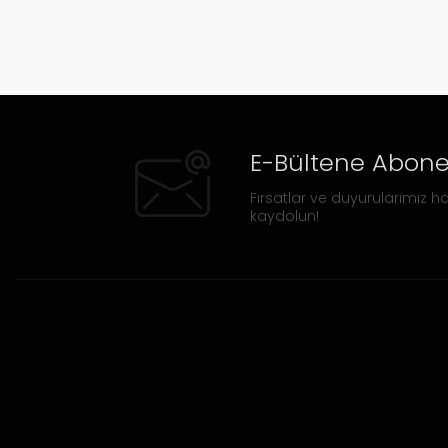
E-Bültene Abone
Fırsatlar ve duyurularımız ha
kaydolun!