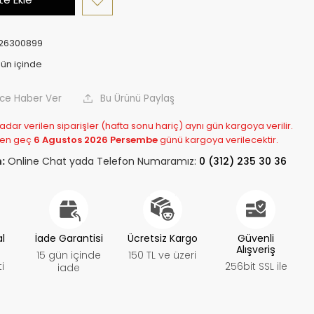
26300899
nce Haber Ver
Bu Ürünü Paylaş
adar verilen siparişler (hafta sonu hariç) aynı gün kargoya verilir.
 en geç
6 Agustos 2026 Persembe
günü kargoya verilecektir.
:
Online Chat yada Telefon Numaramız:
0 (312) 235 30 36
al
İade Garantisi
Ücretsiz Kargo
Güvenli
Alışveriş
15 gün içinde
150 TL ve üzeri
i
256bit SSL ile
iade