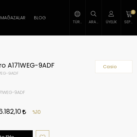
0
MAĞAZALAR
BLOG
TÜRK LIRASI
ARAMA
ÜYELIK
SEPETIM
tro A171WEG-9ADF
Casio
WEG-9ADF
171WEG-9ADF
6.182,10
%10
e Ekle