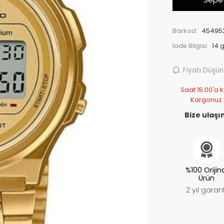
Barkod:
45495
İade Bilgisi:
Fiyatı Düşü
Saat 15:00'a k
Kargonuz
Bize ulaşın
%100 Orijin
Ürün
2 yıl garant