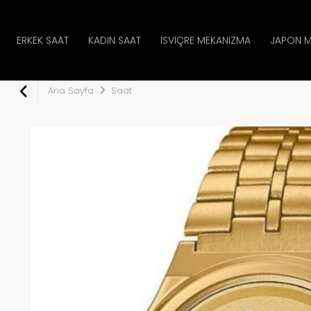
ERKEK SAAT
KADIN SAAT
İSVIÇRE MEKANIZMA
JAPON M
Ana Sayfa
Saat