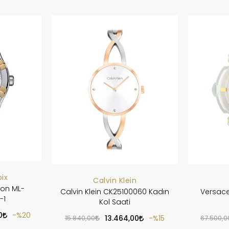
ix
Calvin Klein
kon ML-
Calvin Klein CK25100060 Kadın
Versace
-1
Kol Saati
0
%20
15.840,00
13.464,00
%15
67.500,0