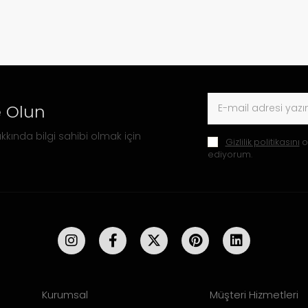
 Olun
kkında bilgi sahibi olmak için
Gizlilik politikasını
o
ediyorum.
Kurumsal
Müşteri Hizmetleri