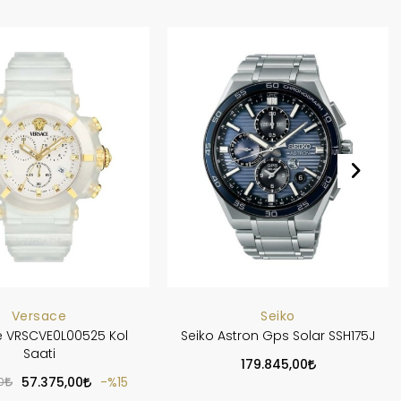
Versace
Seiko
 VRSCVE0L00525 Kol
Seiko Astron Gps Solar SSH175J
Saati
179.845,00
0
57.375,00
%15