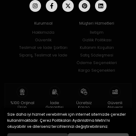
Kurumsal
Müşteri Hizmetleri
Hakkımızda
İletişim
Güvenlik
Gizlilik Politikası
Teslimat ve İade Şartları
Kullanım Koşulları
Sipariş, Teslimat ve İade
Satış Sözleşmesi
Ödeme Seçenekleri
Kargo Seçenekleri
%100 Orijinal
İade
Ücretsiz
Güvenli
Ürün
Garantisi
Kargo
Alışveriş
Size daha iyi hizmet verebilmek için internet sitemizde çerezler
2 yıl garanti
15 gün içinde
150 TL ve üzeri
256bit SSL ile
iade
kullanılmaktadır. Çerez Politikaları Aydınlatma Metni’ni
okuyabilir ve dilerseniz tercihlerinizi değiştirebilirsiniz.
© 2020
Uğur Aksesuar Saat
. Tüm hakları saklıdır.