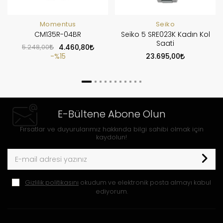
Momentus
Seiko
CM135R-04BR
Seiko 5 SRE023K Kadın Kol
Saati
5.248,00
4.460,80
%15
23.695,00
E-Bültene Abone Olun
Fırsatlar ve duyurularımız hakkında bilgi sahibi olmak için
kaydolun!
Gizlilik politikasını
okudum ve elektronik posta almayı kabul
ediyorum.