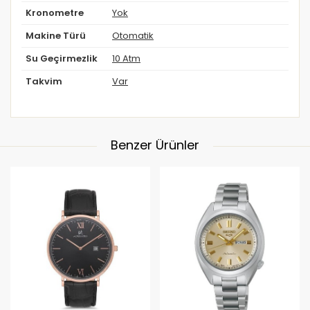
Kronometre
Yok
Makine Türü
Otomatik
Su Geçirmezlik
10 Atm
Takvim
Var
Benzer Ürünler