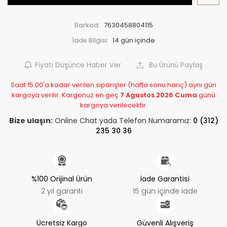
Barkod:
7630458804115
İade Bilgisi:
Fiyatı Düşünce Haber Ver
Bu Ürünü Paylaş
Saat 15:00'a kadar verilen siparişler (hafta sonu hariç) aynı gün
kargoya verilir. Kargonuz en geç
7 Agustos 2026 Cuma
günü
kargoya verilecektir.
Bize ulaşın:
Online Chat yada Telefon Numaramız:
0 (312)
235 30 36
%100 Orijinal Ürün
İade Garantisi
2 yıl garanti
15 gün içinde iade
Ücretsiz Kargo
Güvenli Alışveriş