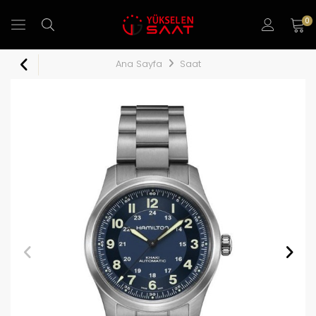
0
Ana Sayfa
Saat