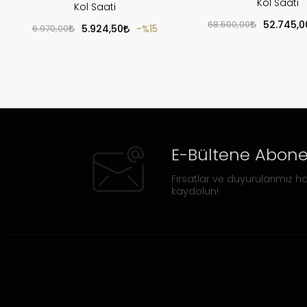
Kol Saati
Kol Saati
68.500,00
52.745,0
6.970,00
5.924,50
%15
E-Bültene Abone
Fırsatlar ve duyurularımız ha
kaydolun!