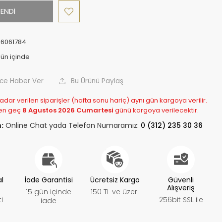
ENDİ
6061784
nce Haber Ver
Bu Ürünü Paylaş
adar verilen siparişler (hafta sonu hariç) aynı gün kargoya verilir.
en geç
8 Agustos 2026 Cumartesi
günü kargoya verilecektir.
:
Online Chat yada Telefon Numaramız:
0 (312) 235 30 36
al
İade Garantisi
Ücretsiz Kargo
Güvenli
Alışveriş
15 gün içinde
150 TL ve üzeri
i
256bit SSL ile
iade