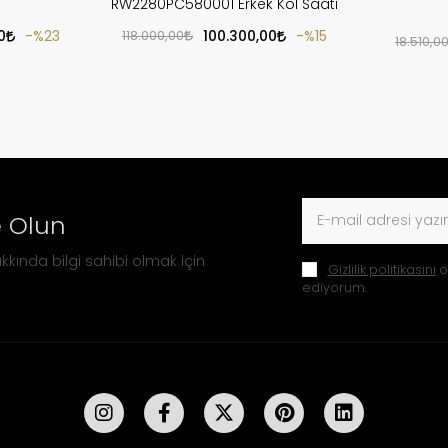
RW2280PC580001 Erkek Kol Saati
0
%23
118.000,00
100.300,00
%15
18.510,0
 Olun
kkında bilgi sahibi olmak için
Gizlilik politikasını
o
ediyorum.