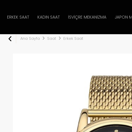
ERKEK SAAT
KADIN SAAT
İSVIÇRE MEKANIZMA
JAPON M
Ana Sayfa
Saat
Erkek Saat