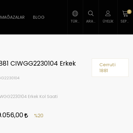
0
MAĞAZALAR
BLOG
TÜRK LIRASI
ARAMA
ÜYELIK
SEPETIM
1881 CIWGG2230104 Erkek
Cerruti
1881
G2230104
IWGG2230104 Erkek Kol Saati
9.056,00
%20