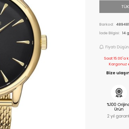
TÜK
Barkod:
489481
İade Bilgisi:
Fiyatı Düşü
Saat 15:00'a k
Kargonuz 
Bize ulaşın
%100 Orijin
Ürün
2 yıl garant