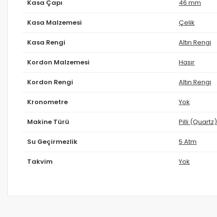
Kasa Çapı
46 mm
Kasa Malzemesi
Çelik
Kasa Rengi
Altın Rengi
Kordon Malzemesi
Hasır
Kordon Rengi
Altın Rengi
Kronometre
Yok
Makine Türü
Pilli (Quartz)
Su Geçirmezlik
5 Atm
Takvim
Yok