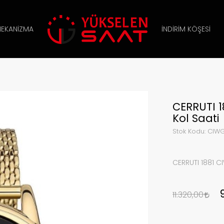
EKANIZMA
İNDIRIM KÖŞESI
CERRUTI 
Kol Saati
Stok Kodu:
CIWG
CERRUTI 1881 C
11.320,00