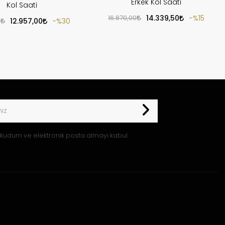
Erkek Kol Saati
Kol Saati
16.870,00
14.339,50
%15
0
12.957,00
%30
kudum ve elektronik posta almayı kabul