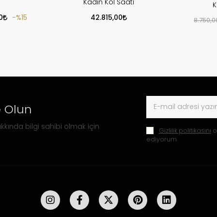
Kadın Kol Saati
K
0
%15
42.815,00
8.750,0
 Olun
kkında bilgi sahibi olmak için
Gizlilik politikasını
o
ediyorum.