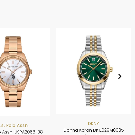
DKNY
.s. Polo Assn.
Donna Karan DK1L029M0085
lo Assn. USPA2068-08