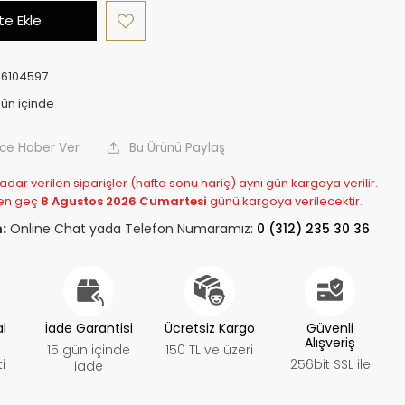
e Ekle
6104597
nce Haber Ver
Bu Ürünü Paylaş
adar verilen siparişler (hafta sonu hariç) aynı gün kargoya verilir.
en geç
8 Agustos 2026 Cumartesi
günü kargoya verilecektir.
:
Online Chat yada Telefon Numaramız:
0 (312) 235 30 36
al
İade Garantisi
Ücretsiz Kargo
Güvenli
Alışveriş
15 gün içinde
150 TL ve üzeri
i
256bit SSL ile
iade