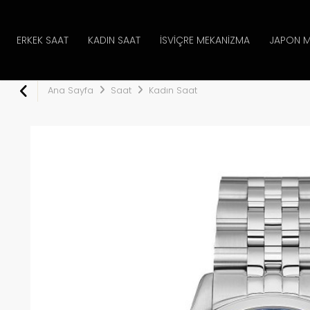
ERKEK SAAT
KADIN SAAT
İSVIÇRE MEKANIZMA
JAPON M
Ana Sayfa
Saat
Kadın Saat