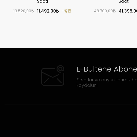
Saati
Saati
13.520,00
11.492,00
%15
48.700,00
41.395,0
E-Bültene Abone
Fırsatlar ve duyurularımız ha
kaydolun!