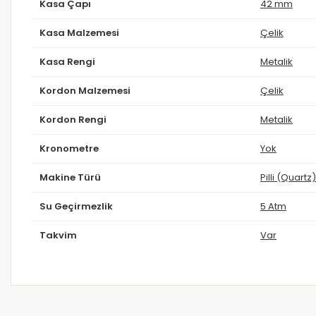
Kasa Çapı
42 mm
Kasa Malzemesi
Çelik
Kasa Rengi
Metalik
Kordon Malzemesi
Çelik
Kordon Rengi
Metalik
Kronometre
Yok
Makine Türü
Pilli (Quartz)
Su Geçirmezlik
5 Atm
Takvim
Var