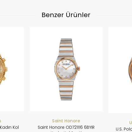
Benzer Ürünler
s
Saint Honore
U
Kadın Kol
Saint Honore OD721116 6BYIR
U.S. Po