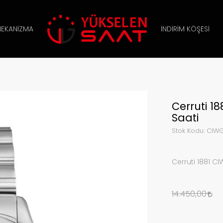
EKANIZMA
İNDIRIM KÖŞESI
Cerruti 1
Saati
Stok Kodu:
CIWG
Cerruti 1881 C
14.450,00