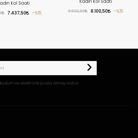
Kadın Kol Saati
adın Kol Saati
9.530,00
8.100,50
%15
0
7.437,50
%15
kudum ve elektronik posta almayı kabul