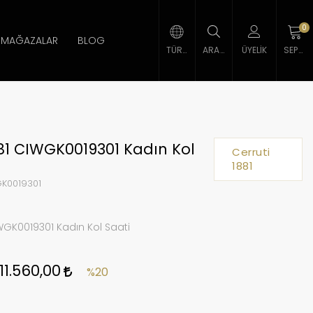
0
MAĞAZALAR
BLOG
TÜRK LIRASI
ARAMA
ÜYELIK
SEPETIM
881 CIWGK0019301 Kadın Kol
Cerruti
1881
K0019301
IWGK0019301 Kadın Kol Saati
11.560,00
%20