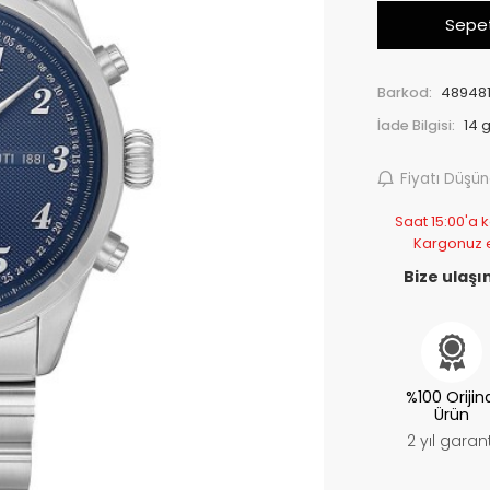
Sepet
Barkod:
489481
İade Bilgisi:
Fiyatı Düşü
Saat 15:00'a k
Kargonuz 
Bize ulaşın
%100 Orijin
Ürün
2 yıl garant