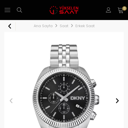
0
Ana Sayfa
Saat
Erkek Saat