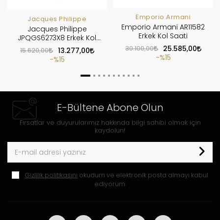
Emporio Armani
Jacques Philippe
Emporio Armani AR11582
Jacques Philippe
Erkek Kol Saati
JPQGS6273X8 Erkek Kol
Saati
30.100,00
25.585,00
15.620,00
13.277,00
%15
%15
E-Bültene Abone Olun
Fırsatlar ve duyurularımız hakkında bilgi sahibi olmak için
kaydolun!
Gizlilik politikasını
okudum ve elektronik posta almayı kabul
ediyorum.