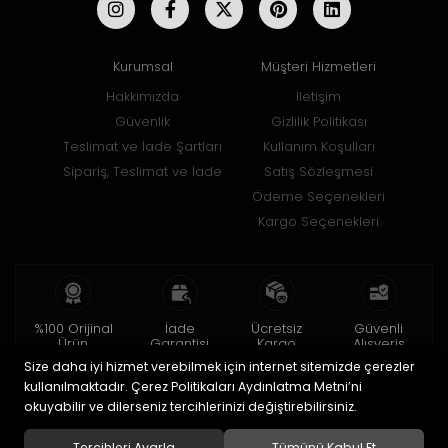
Kurumsal
Müşteri Hizmetleri
Hakkımızda
İletişim
Güvenlik
Gizlilik Politikası
Teslimat ve İade Şartları
Kullanım Koşulları
Sipariş, Teslimat ve İade
Satış Sözleşmesi
Ödeme Seçenekleri
Kargo Seçenekleri
%100 Orijinal
İade
Ücretsiz
Güvenli
Ürün
Garantisi
Kargo
Alışveriş
Size daha iyi hizmet verebilmek için internet sitemizde çerezler
2 yıl garanti
15 gün içinde
150 TL ve üzeri
256bit SSL ile
iade
kullanılmaktadır. Çerez Politikaları Aydınlatma Metni’ni
okuyabilir ve dilerseniz tercihlerinizi değiştirebilirsiniz.
© 2020
Uğur Aksesuar Saat
. Tüm hakları saklıdır.