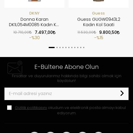
DKNY
Guess
Donna Karan
Guess GUGW0943L2
DK1L054M0085 Kadın Kol
Kadın Kol Saati
Saati
10.710,00
7.497,00
11.530,00
9.800,50
%30
%15
E-Bültene Abone Olun
Fırsatlar ve duyurularımız hakkında bilgi sahibi olmak için
kaydolun!
Gizlilik politikasını
okudum ve elektronik posta almayı kabul
ediyorum.