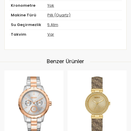
Kronometre
Yok
Makine Türü
Pilli (Quartz)
Su Geçirmezlik
5 Atm
Takvim
Var
Benzer Ürünler