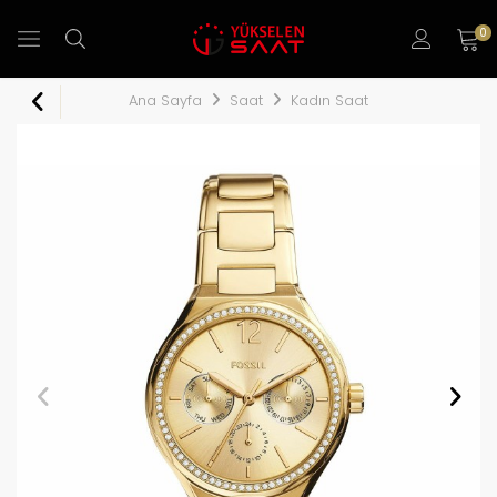
0
Ana Sayfa
Saat
Kadın Saat