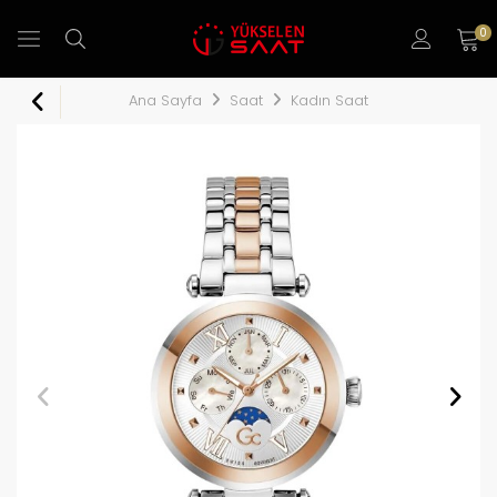
0
Ana Sayfa
Saat
Kadın Saat