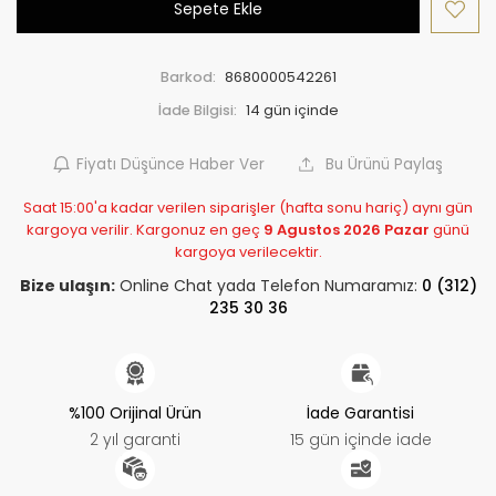
Sepete Ekle
Barkod:
8680000542261
İade Bilgisi:
Fiyatı Düşünce Haber Ver
Bu Ürünü Paylaş
Saat 15:00'a kadar verilen siparişler (hafta sonu hariç) aynı gün
kargoya verilir. Kargonuz en geç
9 Agustos 2026 Pazar
günü
kargoya verilecektir.
Bize ulaşın:
Online Chat yada Telefon Numaramız:
0 (312)
235 30 36
%100 Orijinal Ürün
İade Garantisi
2 yıl garanti
15 gün içinde iade