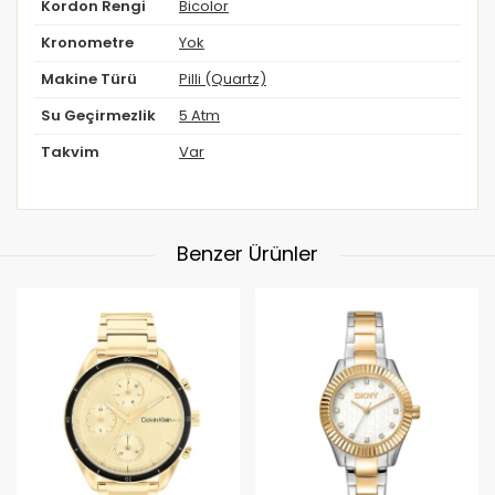
Kordon Rengi
Bicolor
Kronometre
Yok
Makine Türü
Pilli (Quartz)
Su Geçirmezlik
5 Atm
Takvim
Var
Benzer Ürünler