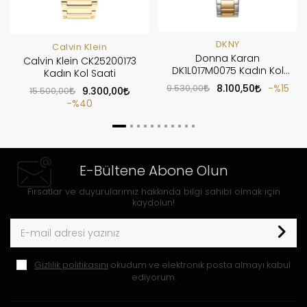
DKNY
Calvin Klein
Donna Karan
Calvin Klein CK25200173
DK1L017M0075 Kadın Kol
Kadın Kol Saati
Saati
9.530,00
8.100,50
%15
15.500,00
9.300,00
%40
E-Bültene Abone Olun
Fırsatlar ve duyurularımız hakkında bilgi sahibi olmak için
kaydolun!
Gizlilik politikasını
okudum ve elektronik posta almayı kabul
ediyorum.