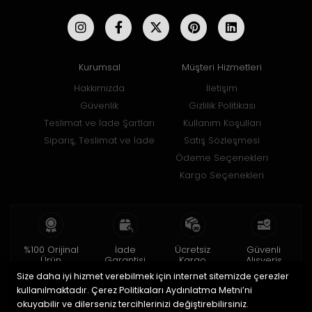
Kurumsal
Müşteri Hizmetleri
Hakkımızda
İletişim
Güvenlik
Gizlilik Politikası
Teslimat ve İade Şartları
Kullanım Koşulları
Sipariş, Teslimat ve İade
Satış Sözleşmesi
Ödeme Seçenekleri
Kargo Seçenekleri
%100 Orijinal
İade
Ücretsiz
Güvenli
Ürün
Garantisi
Kargo
Alışveriş
Size daha iyi hizmet verebilmek için internet sitemizde çerezler
2 yıl garanti
15 gün içinde
150 TL ve üzeri
256bit SSL ile
iade
kullanılmaktadır. Çerez Politikaları Aydınlatma Metni’ni
okuyabilir ve dilerseniz tercihlerinizi değiştirebilirsiniz.