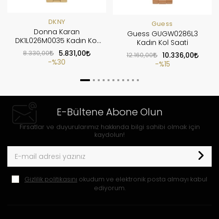
DKNY
Guess
Donna Karan
Guess GUGW0286L3
DK1L026M0035 Kadın Kol
Kadın Kol Saati
Saati
8.330,00
5.831,00
12.160,00
10.336,00
%30
%15
E-Bültene Abone Olun
Fırsatlar ve duyurularımız hakkında bilgi sahibi olmak için
kaydolun!
Gizlilik politikasını
okudum ve elektronik posta almayı kabul
ediyorum.