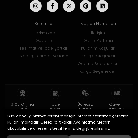
Kurumsal
Müşteri Hizmetleri
Hakkımızda
İletişim
Güvenlik
Gizlilik Politikası
Teslimat ve İade Şartları
Kullanım Koşulları
Sipariş, Teslimat ve İade
Satış Sözleşmesi
Ödeme Seçenekleri
Kargo Seçenekleri
%100 Orijinal
İade
Ücretsiz
Güvenli
Ürün
Garantisi
Kargo
Alışveriş
Size daha iyi hizmet verebilmek için internet sitemizde çerezler
2 yıl garanti
15 gün içinde
150 TL ve üzeri
256bit SSL ile
iade
kullanılmaktadır. Çerez Politikaları Aydınlatma Metni’ni
okuyabilir ve dilerseniz tercihlerinizi değiştirebilirsiniz.
© 2020
Uğur Aksesuar Saat
. Tüm hakları saklıdır.