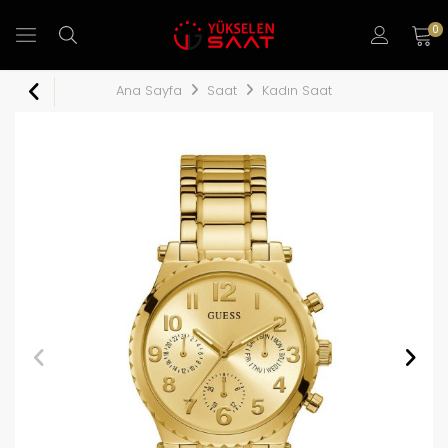
0
Ana Sayfa
Saat
Kadın Saat