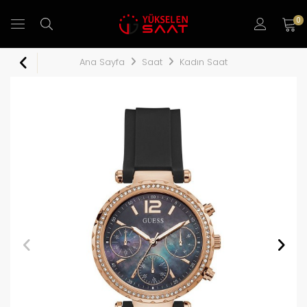
0
Ana Sayfa
Saat
Kadın Saat