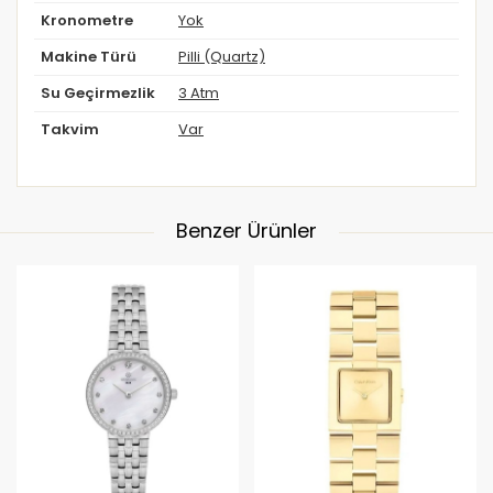
Kronometre
Yok
Makine Türü
Pilli (Quartz)
Su Geçirmezlik
3 Atm
Takvim
Var
Benzer Ürünler