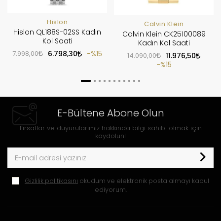
Hislon
Calvin Klein
Hislon QL188S-02SS Kadın
Calvin Klein CK25100089
Kol Saati
Kadın Kol Saati
7.998,00
6.798,30
%15
14.090,00
11.976,50
%15
E-Bültene Abone Olun
Fırsatlar ve duyurularımız hakkında bilgi sahibi olmak için
kaydolun!
Gizlilik politikasını
okudum ve elektronik posta almayı kabul
ediyorum.