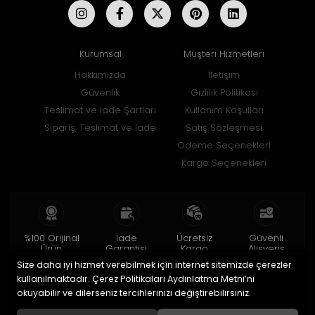
Kurumsal
Müşteri Hizmetleri
Hakkımızda
İletişim
Güvenlik
Gizlilik Politikası
Teslimat ve İade Şartları
Kullanım Koşulları
Sipariş, Teslimat ve İade
Satış Sözleşmesi
Ödeme Seçenekleri
Kargo Seçenekleri
%100 Orijinal
İade
Ücretsiz
Güvenli
Ürün
Garantisi
Kargo
Alışveriş
Size daha iyi hizmet verebilmek için internet sitemizde çerezler
2 yıl garanti
15 gün içinde
150 TL ve üzeri
256bit SSL ile
iade
kullanılmaktadır. Çerez Politikaları Aydınlatma Metni’ni
okuyabilir ve dilerseniz tercihlerinizi değiştirebilirsiniz.
© 2020
Uğur Aksesuar Saat
. Tüm hakları saklıdır.