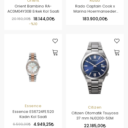
Orient
Rado
Orient Bambino RA-
Rado Captain Cook x
AC0M04Y30B Erkek Kol Saati
Marina Hoermanseder
Heartbeat R32117708
20.160,00
18.144,00
183.900,00
%10
Essence
Citizen
Essence ES6724FE.520
Citizen Otomatik Tsuyosa
Kadın Kol Saati
37 mm NJ0200-50M
6.599,00
4.949,25
22.185,00