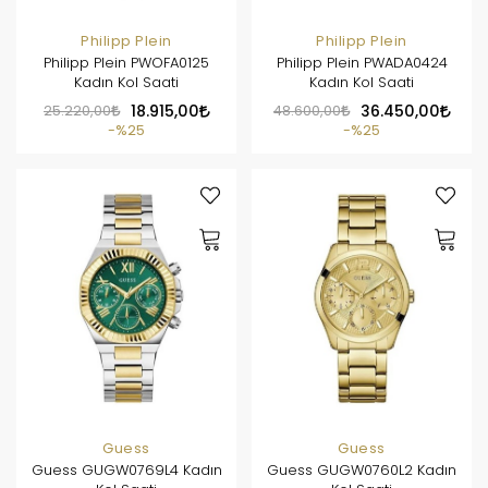
Philipp Plein
Philipp Plein
Philipp Plein PWOFA0125
Philipp Plein PWADA0424
Kadın Kol Saati
Kadın Kol Saati
25.220,00
18.915,00
48.600,00
36.450,00
%25
%25
Guess
Guess
Guess GUGW0769L4 Kadın
Guess GUGW0760L2 Kadın