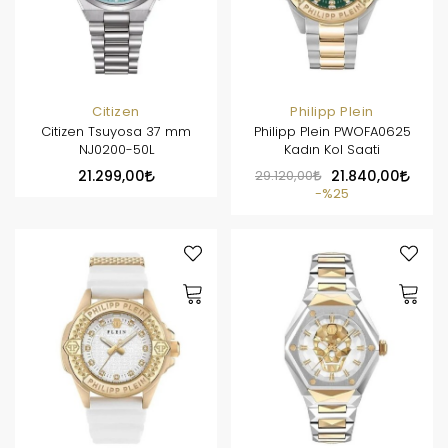
Citizen
Philipp Plein
Citizen Tsuyosa 37 mm
Philipp Plein PWOFA0625
NJ0200-50L
Kadın Kol Saati
21.299,00
29.120,00
21.840,00
%25