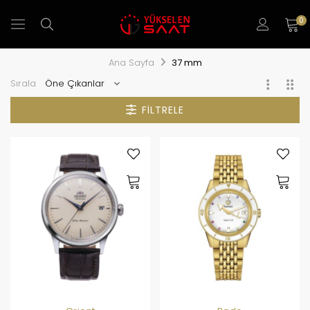
0
Ana Sayfa
37 mm
Sırala
FILTRELE