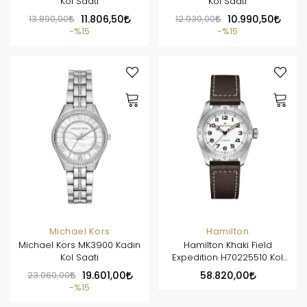
Kol Saati
Kol Saati
13.890,00
11.806,50
12.930,00
10.990,50
%15
%15
Michael Kors
Hamilton
Michael Kors MK3900 Kadın
Hamilton Khaki Field
Kol Saati
Expedition H70225510 Kol
Saati
23.060,00
19.601,00
58.820,00
%15