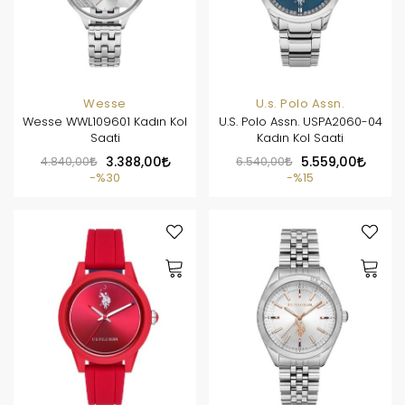
Wesse
U.s. Polo Assn.
Wesse WWL109601 Kadın Kol
U.S. Polo Assn. USPA2060-04
Saati
Kadın Kol Saati
4.840,00
3.388,00
6.540,00
5.559,00
%30
%15