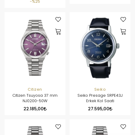
%25
Citizen
Seiko
Citizen Tsuyosa 37 mm
Seiko Presage SRPE43J
NJ0200-50W
Erkek Kol Saati
22.185,00
27.595,00