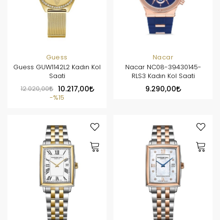
Guess
Nacar
Guess GUW1142L2 Kadın Kol
Nacar NC08-39430145-
Saati
RLS3 Kadın Kol Saati
12.020,00
10.217,00
9.290,00
%15