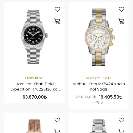
Hamilton
Michael Kors
Hamilton Khaki Field
Michael Kors MK6474 Kadın
Expedition H70225130 Kol
Kol Saati
Saati
63.670,00
22.830,00
19.405,50
%15