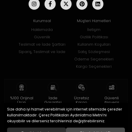
Kurumsal
Müşteri Hizmetleri
Hakkımızda
İletişim
Güvenlik
Gizlilik Politikası
Teslimat ve İade Şartları
Kullanım Koşulları
Sipariş, Teslimat ve İade
Satış Sözleşmesi
Ödeme Seçenekleri
Kargo Seçenekleri
%100 Orijinal
İade
Ücretsiz
Güvenli
Ürün
Garantisi
Kargo
Alışveriş
Size daha iyi hizmet verebilmek için internet sitemizde çerezler
2 yıl garanti
15 gün içinde
150 TL ve üzeri
256bit SSL ile
iade
kullanılmaktadır. Çerez Politikaları Aydınlatma Metni’ni
okuyabilir ve dilerseniz tercihlerinizi değiştirebilirsiniz.
© 2020
Uğur Aksesuar Saat
. Tüm hakları saklıdır.