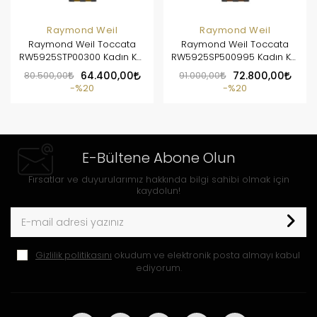
Raymond Weil
Raymond Weil
Raymond Weil Toccata
Raymond Weil Toccata
RW5925STP00300 Kadın Kol
RW5925SP500995 Kadın Kol
Saati
Saati
80.500,00
64.400,00
91.000,00
72.800,00
%20
%20
E-Bültene Abone Olun
Fırsatlar ve duyurularımız hakkında bilgi sahibi olmak için
kaydolun!
Gizlilik politikasını
okudum ve elektronik posta almayı kabul
ediyorum.