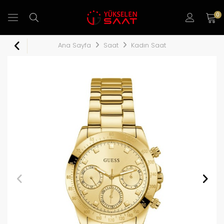
0
Ana Sayfa
Saat
Kadın Saat