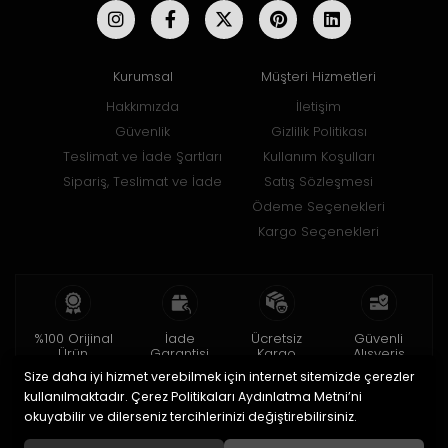
Kurumsal
Müşteri Hizmetleri
Hakkımızda
İletişim
Güvenlik
Gizlilik Politikası
Teslimat ve İade Şartları
Kullanım Koşulları
Sipariş, Teslimat ve İade
Satış Sözleşmesi
Ödeme Seçenekleri
Kargo Seçenekleri
%100 Orijinal
İade
Ücretsiz
Güvenli
Ürün
Garantisi
Kargo
Alışveriş
Size daha iyi hizmet verebilmek için internet sitemizde çerezler
2 yıl garanti
15 gün içinde
150 TL ve üzeri
256bit SSL ile
iade
kullanılmaktadır. Çerez Politikaları Aydınlatma Metni’ni
okuyabilir ve dilerseniz tercihlerinizi değiştirebilirsiniz.
© 2020
Uğur Aksesuar Saat
. Tüm hakları saklıdır.