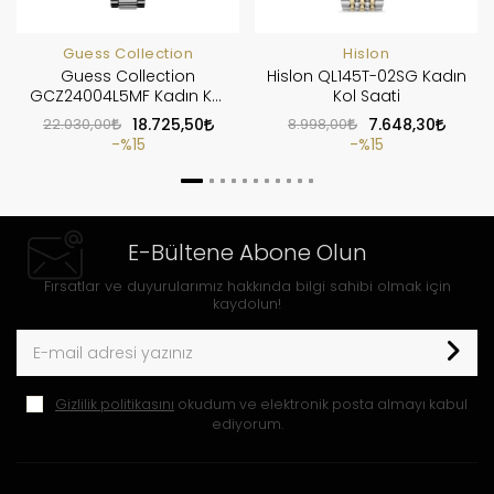
Guess Collection
Hislon
Guess Collection
Hislon QL145T-02SG Kadın
GCZ24004L5MF Kadın Kol
Kol Saati
Saati
22.030,00
18.725,50
8.998,00
7.648,30
%15
%15
E-Bültene Abone Olun
Fırsatlar ve duyurularımız hakkında bilgi sahibi olmak için
kaydolun!
Gizlilik politikasını
okudum ve elektronik posta almayı kabul
ediyorum.