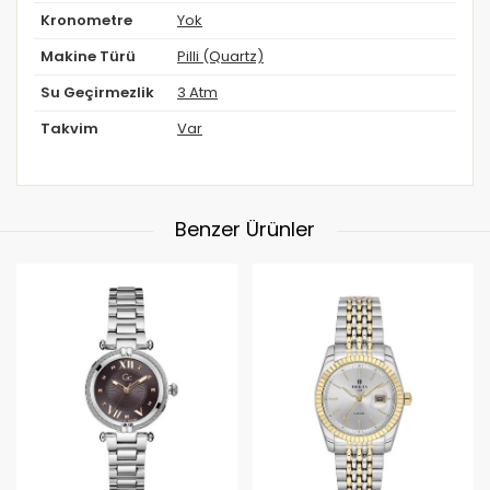
Kronometre
Yok
Makine Türü
Pilli (Quartz)
Su Geçirmezlik
3 Atm
Takvim
Var
Benzer Ürünler