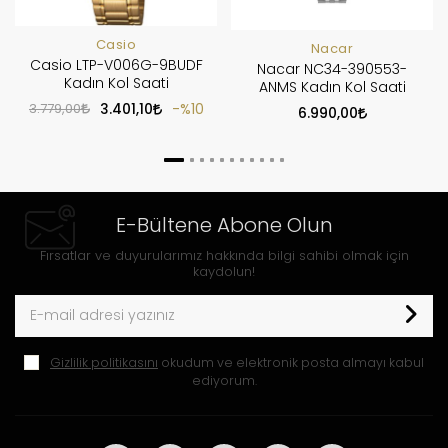
Casio
Nacar
Casio LTP-V006G-9BUDF
Nacar NC34-390553-
Kadın Kol Saati
ANMS Kadın Kol Saati
3.779,00
3.401,10
%10
6.990,00
E-Bültene Abone Olun
Fırsatlar ve duyurularımız hakkında bilgi sahibi olmak için
kaydolun!
Gizlilik politikasını
okudum ve elektronik posta almayı kabul
ediyorum.