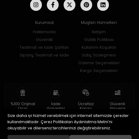
Kurumsal
Müşteri Hizmetleri
Hakkımızda
İletişim
Güvenlik
Gizlilik Politikası
Teslimat ve İade Şartları
Kullanım Koşulları
Sipariş, Teslimat ve İade
Satış Sözleşmesi
Ödeme Seçenekleri
Kargo Seçenekleri
%100 Orijinal
İade
Ücretsiz
Güvenli
Ürün
Garantisi
Kargo
Alışveriş
Size daha iyi hizmet verebilmek için internet sitemizde çerezler
2 yıl garanti
15 gün içinde
150 TL ve üzeri
256bit SSL ile
iade
kullanılmaktadır. Çerez Politikaları Aydınlatma Metni’ni
okuyabilir ve dilerseniz tercihlerinizi değiştirebilirsiniz.
© 2020
Uğur Aksesuar Saat
. Tüm hakları saklıdır.