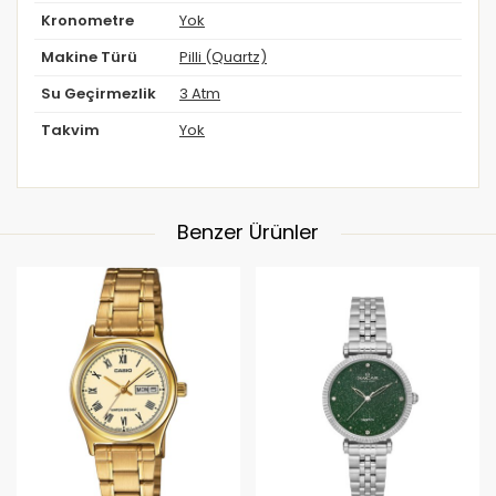
Kronometre
Yok
Makine Türü
Pilli (Quartz)
Su Geçirmezlik
3 Atm
Takvim
Yok
Benzer Ürünler