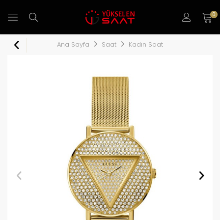
0
Ana Sayfa
Saat
Kadın Saat