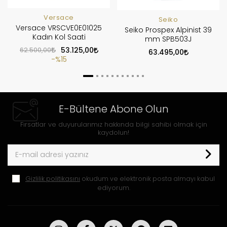
Versace
Seiko
Versace VRSCVE0E01025
Seiko Prospex Alpinist 39
Kadın Kol Saati
mm SPB503J
62.500,00
53.125,00
63.495,00
%15
E-Bültene Abone Olun
Fırsatlar ve duyurularımız hakkında bilgi sahibi olmak için
kaydolun!
Gizlilik politikasını
okudum ve elektronik posta almayı kabul
ediyorum.