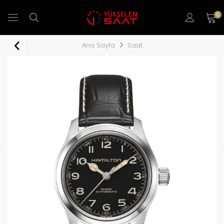
0
Ana Sayfa
Saat