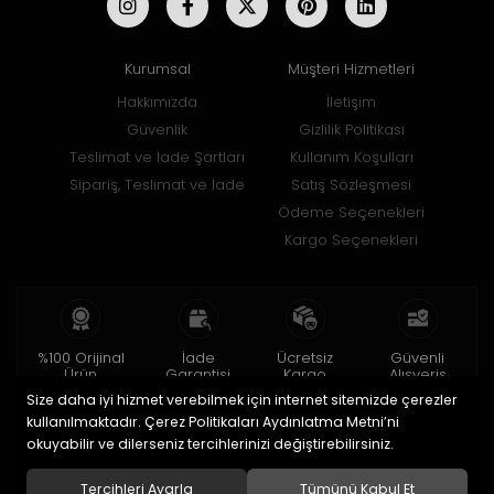
Kurumsal
Müşteri Hizmetleri
Hakkımızda
İletişim
Güvenlik
Gizlilik Politikası
Teslimat ve İade Şartları
Kullanım Koşulları
Sipariş, Teslimat ve İade
Satış Sözleşmesi
Ödeme Seçenekleri
Kargo Seçenekleri
%100 Orijinal
İade
Ücretsiz
Güvenli
Ürün
Garantisi
Kargo
Alışveriş
Size daha iyi hizmet verebilmek için internet sitemizde çerezler
2 yıl garanti
15 gün içinde
150 TL ve üzeri
256bit SSL ile
iade
kullanılmaktadır. Çerez Politikaları Aydınlatma Metni’ni
okuyabilir ve dilerseniz tercihlerinizi değiştirebilirsiniz.
© 2020
Uğur Aksesuar Saat
. Tüm hakları saklıdır.
Tercihleri Ayarla
Tümünü Kabul Et