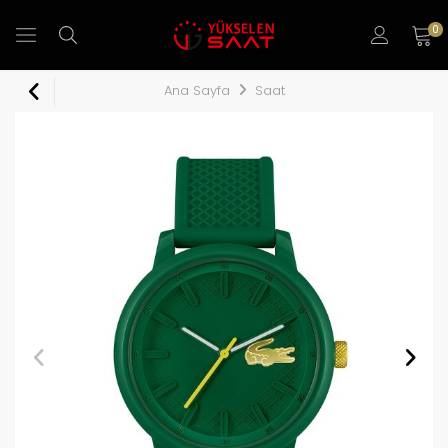
0
Ana Sayfa
Saat