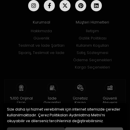
Kurumsal
Müşteri Hizmetleri
Hakkımızda
İletişim
Güvenlik
Gizlilik Politikası
Teslimat ve İade Şartları
Kullanım Koşulları
Sipariş, Teslimat ve İade
Satış Sözleşmesi
Ödeme Seçenekleri
Kargo Seçenekleri
%100 Orijinal
İade
Ücretsiz
Güvenli
Ürün
Garantisi
Kargo
Alışveriş
Size daha iyi hizmet verebilmek için internet sitemizde çerezler
2 yıl garanti
15 gün içinde
150 TL ve üzeri
256bit SSL ile
iade
kullanılmaktadır. Çerez Politikaları Aydınlatma Metni’ni
okuyabilir ve dilerseniz tercihlerinizi değiştirebilirsiniz.
© 2020
Uğur Aksesuar Saat
. Tüm hakları saklıdır.