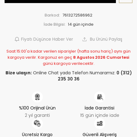
Barkod:
7613272586962
İade Bilgisi:
Fiyatı Düşünce Haber Ver
Bu Ürünü Paylaş
Saat 15:00'a kadar verilen siparişler (hafta sonu hariç) aynı gün
kargoya verilir. Kargonuz en geç
8 Agustos 2026 Cumartesi
günü kargoya verilecektir.
Bize ulaşın:
Online Chat yada Telefon Numaramız:
0 (312)
235 30 36
%100 Orijinal Ürün
İade Garantisi
2 yıl garanti
15 gün içinde iade
Ücretsiz Kargo
Güvenli Alışveriş