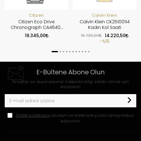
Citizen
Calvin Klein
Citizen Eco Drive
Calvin Klein CK25100114
Chronograph CA4640-
Kadın Kol Saati
50X
19.345,00
16.730,00
14.220,50
%15
E-Bültene Abone Olun
Fırsatlar ve duyurularımız hakkında bilgi sahibi olmak için
kaydolun!
Gizlilik politikasını
okudum ve elektronik posta almayı kabul
ediyorum.