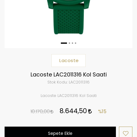
Lacoste
Lacoste LAC2011316 Kol Saati
Stok Kodu:
LAC2011316
Lacoste LAC2011316 Kol Saati
8.644,50
10.170,00
%15
Sepete Ekle