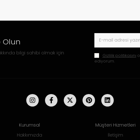
 Olun
kkında bilgi sahibi olmak için
Gizlilik politikasını
o
ediyorum.
Kurumsal
Müşteri Hizmetleri
Hakkımızda
İletişim