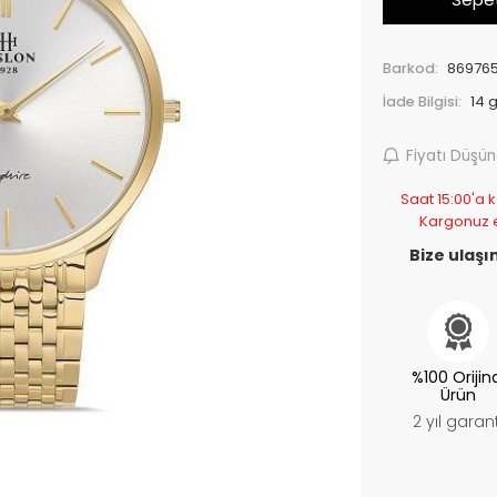
Barkod:
869765
İade Bilgisi:
Fiyatı Düşü
Saat 15:00'a k
Kargonuz 
Bize ulaşın
%100 Orijin
Ürün
2 yıl garant