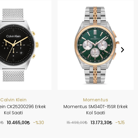
Calvin Klein
Momentus
lein CK25200296 Erkek
Momentus SM340T-15SR Erkek
Kol Saati
Kol Saati
0
10.465,00
%30
15.498,00
13.173,30
%15