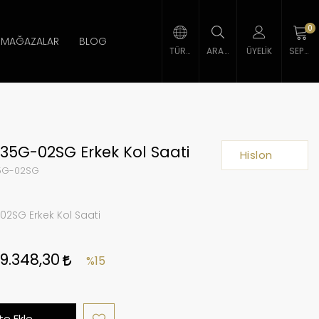
0
MAĞAZALAR
BLOG
TÜRK LIRASI
ARAMA
ÜYELIK
SEPETIM
135G-02SG Erkek Kol Saati
Hislon
5G-02SG
02SG Erkek Kol Saati
9.348,30
%15
e Ekle