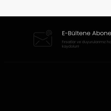
E-Bültene Abone
Fırsatlar ve duyurularımız ha
kaydolun!