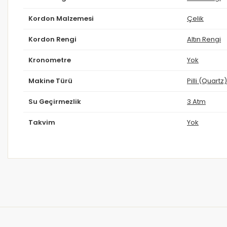
Kordon Malzemesi
Çelik
Kordon Rengi
Altın Rengi
Kronometre
Yok
Makine Türü
Pilli (Quartz)
Su Geçirmezlik
3 Atm
Takvim
Yok