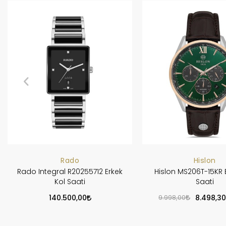
Rado
Hislon
Rado Integral R20255712 Erkek
Hislon MS206T-15KR 
Kol Saati
Saati
140.500,00
9.998,00
8.498,30