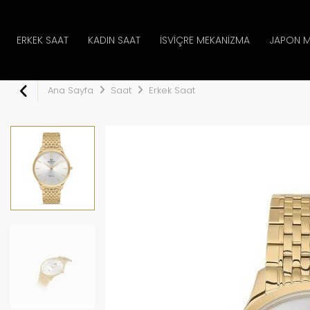
ERKEK SAAT
KADIN SAAT
İSVIÇRE MEKANIZMA
JAPON M
Ana Sayfa
Saat
Erkek Saat