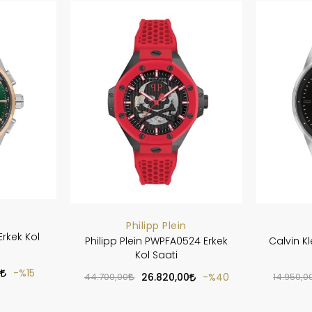
Philipp Plein
Erkek Kol
Philipp Plein PWPFA0524 Erkek
Calvin K
Kol Saati
%15
44.700,00
26.820,00
%40
14.950,0