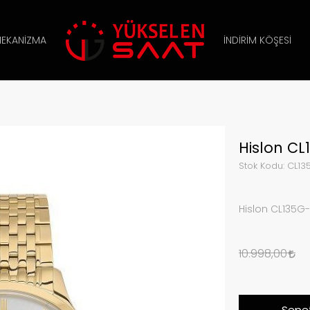
EKANIZMA
İNDIRIM KÖŞESI
Hislon CL
Stok Kodu:
CL13
Hislon CL135G-
10.998,00
Sepet