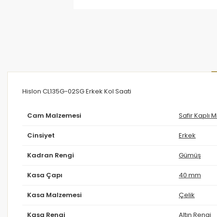
Hislon CL135G-02SG Erkek Kol Saati
Cam Malzemesi
Safir Kaplı M
Cinsiyet
Erkek
Kadran Rengi
Gümüş
Kasa Çapı
40 mm
Kasa Malzemesi
Çelik
Kasa Rengi
Altın Rengi