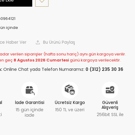
0964121
nce Haber Ver
Bu Ürünü Paylaş
adar verilen siparişler (hafta sonu hariç) aynı gün kargoya verilir.
en geç
8 Agustos 2026 Cumartesi
günü kargoya verilecektir.
:
Online Chat yada Telefon Numaramız:
0 (312) 235 30 36
al
İade Garantisi
Ücretsiz Kargo
Güvenli
Alışveriş
15 gün içinde
150 TL ve üzeri
i
256bit SSL ile
iade