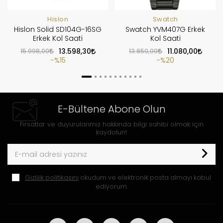
Hislon
Swatch
Hislon Solid SD104G-16SG
Swatch YVM407G Erkek
Erkek Kol Saati
Kol Saati
15.998,00
13.598,30
13.850,00
11.080,00
%15
%20
E-Bültene Abone Olun
Fırsatlar ve duyurularımız hakkında bilgi sahibi olmak için
kaydolun!
Gizlilik politikasını
okudum ve elektronik posta almayı kabul
ediyorum.