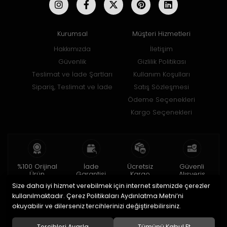
Kurumsal
Müşteri Hizmetleri
Hakkımızda
İletişim
Güvenlik
Gizlilik Politikası
Teslimat ve İade Şartları
Kullanım Koşulları
Sipariş, Teslimat ve İade
Satış Sözleşmesi
Ödeme Seçenekleri
Kargo Seçenekleri
%100 Orijinal
İade
Ücretsiz
Güvenli
Ürün
Garantisi
Kargo
Alışveriş
Size daha iyi hizmet verebilmek için internet sitemizde çerezler
2 yıl garanti
15 gün içinde
150 TL ve üzeri
256bit SSL ile
iade
kullanılmaktadır. Çerez Politikaları Aydınlatma Metni’ni
okuyabilir ve dilerseniz tercihlerinizi değiştirebilirsiniz.
© 2020
Uğur Aksesuar Saat
. Tüm hakları saklıdır.