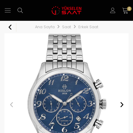
0
Ana Sayfa
Saat
Erkek Saat