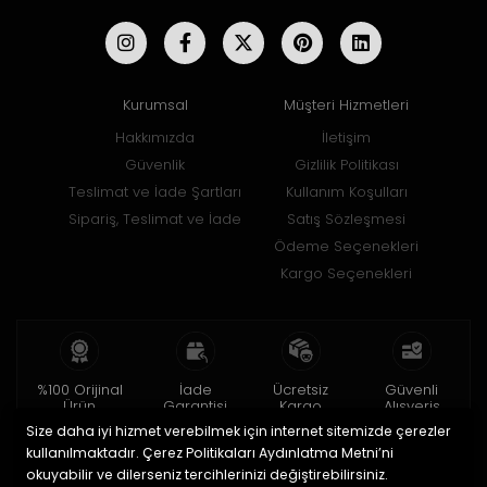
Kurumsal
Müşteri Hizmetleri
Hakkımızda
İletişim
Güvenlik
Gizlilik Politikası
Teslimat ve İade Şartları
Kullanım Koşulları
Sipariş, Teslimat ve İade
Satış Sözleşmesi
Ödeme Seçenekleri
Kargo Seçenekleri
%100 Orijinal
İade
Ücretsiz
Güvenli
Ürün
Garantisi
Kargo
Alışveriş
Size daha iyi hizmet verebilmek için internet sitemizde çerezler
2 yıl garanti
15 gün içinde
150 TL ve üzeri
256bit SSL ile
iade
kullanılmaktadır. Çerez Politikaları Aydınlatma Metni’ni
okuyabilir ve dilerseniz tercihlerinizi değiştirebilirsiniz.