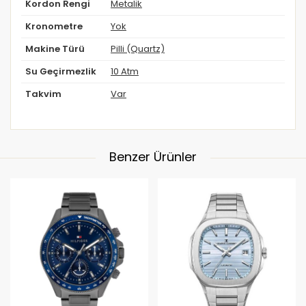
Kordon Rengi
Metalik
Kronometre
Yok
Makine Türü
Pilli (Quartz)
Su Geçirmezlik
10 Atm
Takvim
Var
Benzer Ürünler