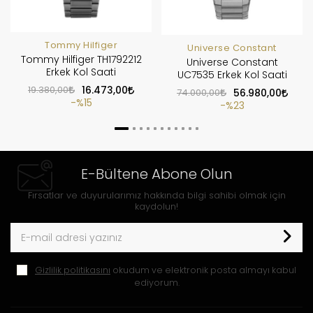
Tommy Hilfiger
Universe Constant
Tommy Hilfiger TH1792212
Universe Constant
Erkek Kol Saati
UC7535 Erkek Kol Saati
19.380,00
16.473,00
74.000,00
56.980,00
%15
%23
E-Bültene Abone Olun
Fırsatlar ve duyurularımız hakkında bilgi sahibi olmak için
kaydolun!
Gizlilik politikasını
okudum ve elektronik posta almayı kabul
ediyorum.