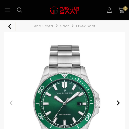
0
Ana Sayfa
Saat
Erkek Saat