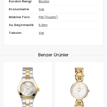
Kordon Rengi
Bicolor
Kronometre
Yok
Makine Türü
Pilli (Quartz)
Su Geçirmezlik
5 Atm
Takvim
Var
Benzer Ürünler