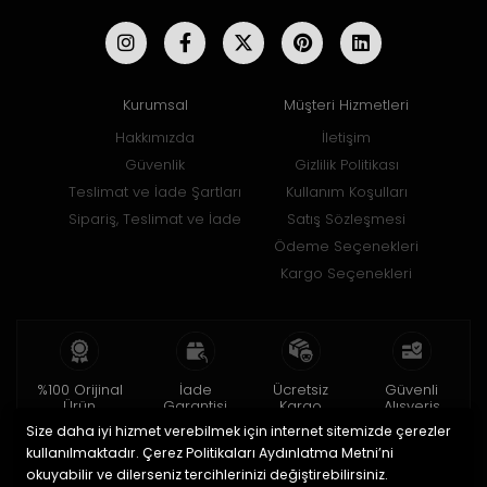
Kurumsal
Müşteri Hizmetleri
Hakkımızda
İletişim
Güvenlik
Gizlilik Politikası
Teslimat ve İade Şartları
Kullanım Koşulları
Sipariş, Teslimat ve İade
Satış Sözleşmesi
Ödeme Seçenekleri
Kargo Seçenekleri
%100 Orijinal
İade
Ücretsiz
Güvenli
Ürün
Garantisi
Kargo
Alışveriş
Size daha iyi hizmet verebilmek için internet sitemizde çerezler
2 yıl garanti
15 gün içinde
150 TL ve üzeri
256bit SSL ile
iade
kullanılmaktadır. Çerez Politikaları Aydınlatma Metni’ni
okuyabilir ve dilerseniz tercihlerinizi değiştirebilirsiniz.