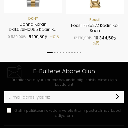
DKNY
Fossil
Donna Karan
Fossil FES5272 Kadın Kol
DK1L026M0065 Kadın Kol
Saati
Saati
9.530,00
8.100,50
%15
12.170,00
10.344,50
%15
E-Bültene Abone Olun
Fırsatlar ve duyurularımız hakkında bilgi sahibi olmak için
kaydolun!
Gizlilik politikasını
okudum ve elektronik posta almayı kabul
ediyorum.