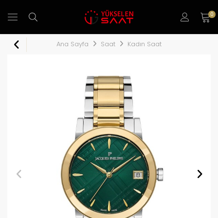
0
Ana Sayfa
Saat
Kadın Saat