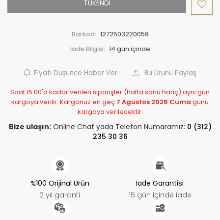
TÜKENDİ
Barkod:
1272503220059
İade Bilgisi:
Fiyatı Düşünce Haber Ver
Bu Ürünü Paylaş
Saat 15:00'a kadar verilen siparişler (hafta sonu hariç) aynı gün
kargoya verilir. Kargonuz en geç
7 Agustos 2026 Cuma
günü
kargoya verilecektir.
Bize ulaşın:
Online Chat yada Telefon Numaramız:
0 (312)
235 30 36
%100 Orijinal Ürün
İade Garantisi
2 yıl garanti
15 gün içinde iade