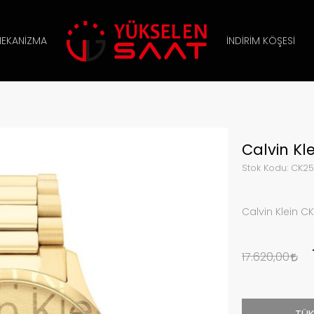
EKANIZMA
İNDIRIM KÖŞESI
Calvin Kl
Stok Kodu:
CK25
Calvin Klein C
17.620,00
TÜK