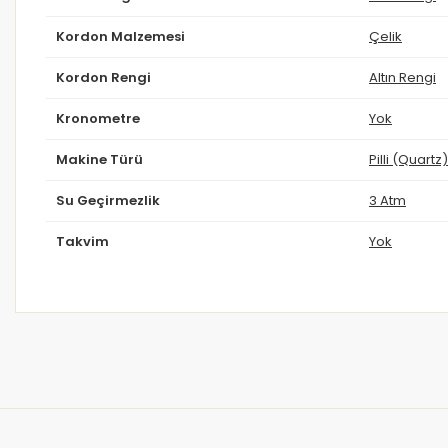
Kordon Malzemesi
Çelik
Kordon Rengi
Altın Rengi
Kronometre
Yok
Makine Türü
Pilli (Quartz)
Su Geçirmezlik
3 Atm
Takvim
Yok