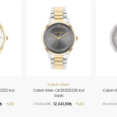
Calvin Klein
0232 Kol
Calvin Klein CK25200226 Kol
Calvin 
Saati
%30
17.630,00
12.341,00
%30
16.440,0