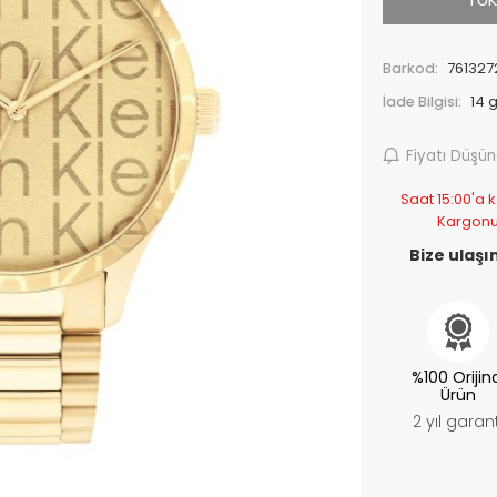
Barkod:
761327
İade Bilgisi:
Fiyatı Düşü
Saat 15:00'a k
Kargonu
Bize ulaşın
%100 Orijin
Ürün
2 yıl garant