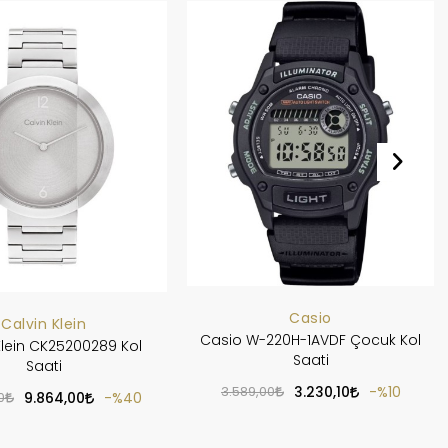
Casio
Calvin Klein
Casio W-220H-1AVDF Çocuk Kol
Klein CK25200289 Kol
Saati
Saati
3.589,00
3.230,10
%10
0
9.864,00
%40