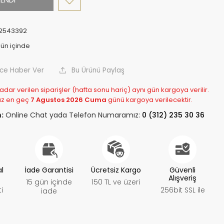
2543392
nce Haber Ver
Bu Ürünü Paylaş
adar verilen siparişler (hafta sonu hariç) aynı gün kargoya verilir.
z en geç
7 Agustos 2026 Cuma
günü kargoya verilecektir.
:
Online Chat yada Telefon Numaramız:
0 (312) 235 30 36
al
İade Garantisi
Ücretsiz Kargo
Güvenli
Alışveriş
15 gün içinde
150 TL ve üzeri
i
256bit SSL ile
iade