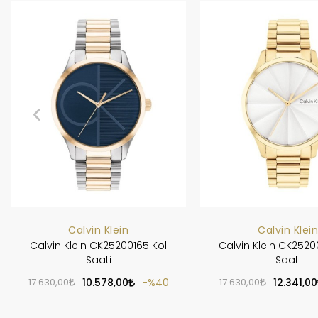
Calvin Klein
Calvin Klein
Calvin Klein CK25200165 Kol
Calvin Klein CK2520
Saati
Saati
17.630,00
10.578,00
%40
17.630,00
12.341,00