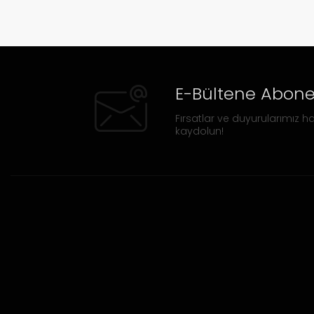
E-Bültene Abone
Fırsatlar ve duyurularımız ha
kaydolun!