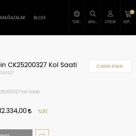
0
MAĞAZALAR
BLOG
TÜRK LIRASI
ARAMA
ÜYELIK
SEPETIM
ein CK25200327 Kol Saati
Calvin Klein
200327
K25200327 Kol Saati
12.334,00
%30
ENDİ