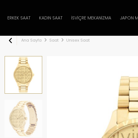
ERKEK SAAT
KADIN SAAT
İSVIÇRE MEKANIZMA
JAPON M
Ana Sayfa
Saat
Unisex Saat