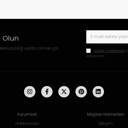
 Olun
kkında bilgi sahibi olmak için
Gizlilik politikasını
o
ediyorum.
Kurumsal
Müşteri Hizmetleri
Hakkımızda
İletişim