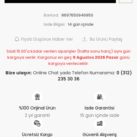
Barkod:
8697650946950
İade Bilgisi:
Fiyatı Düşünce Haber Ver
Bu Ürünü Paylaş
Saat 15:00'a kadar verilen siparişler (hafta sonu hariç) aynı gün
kargoya verilir. Kargonuz en geç
9 Agustos 2026 Pazar
günü
kargoya verilecektir.
Bize ulaşın:
Online Chat yada Telefon Numaramız:
0 (312)
235 30 36
%100 Orijinal Ürün
İade Garantisi
2 yıl garanti
15 gün içinde iade
Ücretsiz Kargo
Güvenli Alışveriş