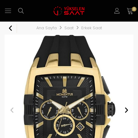
0
Ana Sayfa
Saat
Erkek Saat