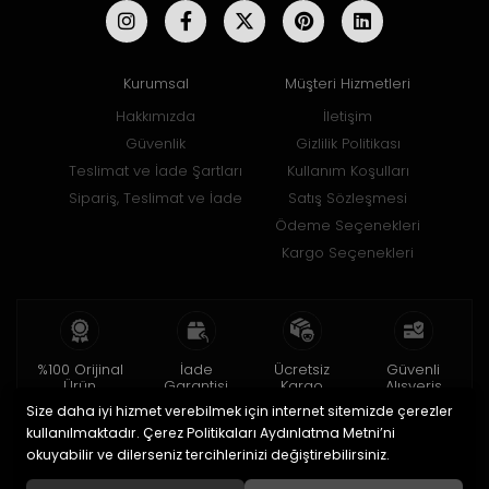
Kurumsal
Müşteri Hizmetleri
Hakkımızda
İletişim
Güvenlik
Gizlilik Politikası
Teslimat ve İade Şartları
Kullanım Koşulları
Sipariş, Teslimat ve İade
Satış Sözleşmesi
Ödeme Seçenekleri
Kargo Seçenekleri
%100 Orijinal
İade
Ücretsiz
Güvenli
Ürün
Garantisi
Kargo
Alışveriş
Size daha iyi hizmet verebilmek için internet sitemizde çerezler
2 yıl garanti
15 gün içinde
150 TL ve üzeri
256bit SSL ile
iade
kullanılmaktadır. Çerez Politikaları Aydınlatma Metni’ni
okuyabilir ve dilerseniz tercihlerinizi değiştirebilirsiniz.
© 2020
Uğur Aksesuar Saat
. Tüm hakları saklıdır.