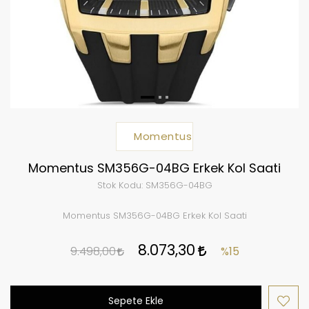
Momentus
Momentus SM356G-04BG Erkek Kol Saati
Stok Kodu:
SM356G-04BG
Momentus SM356G-04BG Erkek Kol Saati
8.073,30
9.498,00
%15
Sepete Ekle