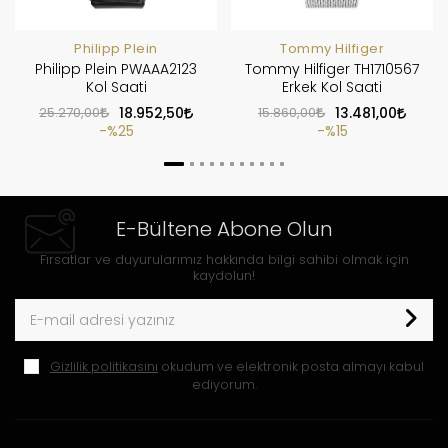
Philipp Plein
Tommy Hilfiger
Philipp Plein PWAAA2123
Tommy Hilfiger TH1710567
Kol Saati
Erkek Kol Saati
25.270,00
18.952,50
15.860,00
13.481,00
%25
%15
E-Bültene Abone Olun
Fırsatlar ve duyurularımız hakkında bilgi sahibi olmak için
kaydolun!
Gizlilik politikasını
okudum ve elektronik posta almayı kabul
ediyorum.