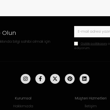
 Olun
kkında bilgi sahibi olmak için
Gizlilik politikasını
o
ediyorum.
Kurumsal
Müşteri Hizmetleri
Hakkımızda
İletişim