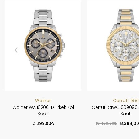
Wainer
Cerruti 1881
Wainer WA.16200-D Erkek Kol
Cerruti CIWGI0090905
Saati
Saati
21.199,00
10.480,00
8.384,00