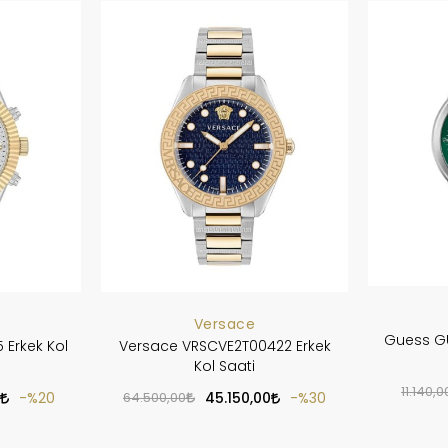
Versace
Guess G
 Erkek Kol
Versace VRSCVE2T00422 Erkek
Kol Saati
11.140,0
%20
64.500,00
45.150,00
%30