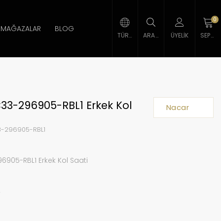
0
MAĞAZALAR
BLOG
TÜRK LIRASI
ARAMA
ÜYELIK
SEPETIM
33-296905-RBL1 Erkek Kol
Nacar
-296905-RBL1
6905-RBL1 Erkek Kol Saati