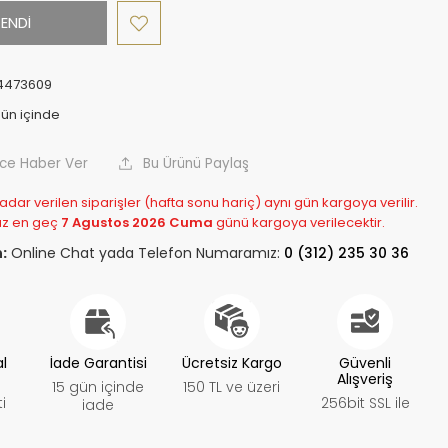
ENDİ
4473609
nce Haber Ver
Bu Ürünü Paylaş
adar verilen siparişler (hafta sonu hariç) aynı gün kargoya verilir.
z en geç
7 Agustos 2026 Cuma
günü kargoya verilecektir.
:
Online Chat yada Telefon Numaramız:
0 (312) 235 30 36
al
İade Garantisi
Ücretsiz Kargo
Güvenli
Alışveriş
15 gün içinde
150 TL ve üzeri
i
256bit SSL ile
iade