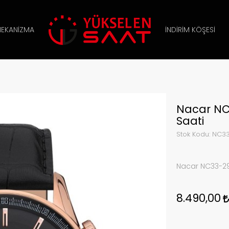
EKANIZMA
İNDIRIM KÖŞESI
Nacar NC
Saati
Stok Kodu:
NC33
Nacar NC33-29
8.490,00