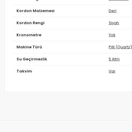
Kordon Malzemesi
Deri
Kordon Rengi
Siyah
Kronometre
Yok
Makine Türü
Pilli (Quartz)
Su Geçirmezlik
5 Atm
Takvim
Var