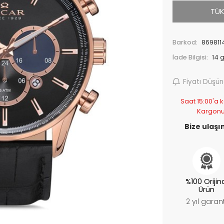
TÜK
Barkod:
869811
İade Bilgisi:
Fiyatı Düşü
Saat 15:00'a k
Kargonu
Bize ulaşın
%100 Orijin
Ürün
2 yıl garant