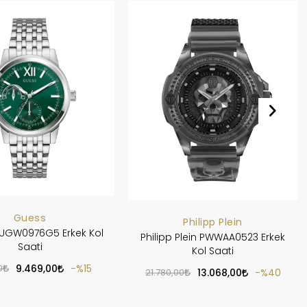
Guess
Philipp Plein
UGW0976G5 Erkek Kol
Philipp Plein PWWAA0523 Erkek
Saati
Kol Saati
0
9.469,00
%15
21.780,00
13.068,00
%40