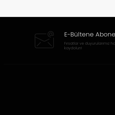
E-Bültene Abone
Fırsatlar ve duyurularımız ha
kaydolun!