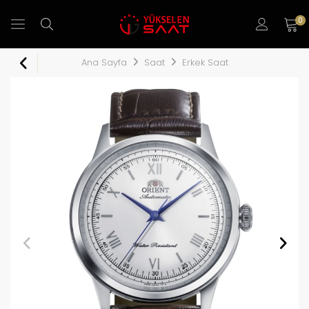
0
Ana Sayfa
Saat
Erkek Saat