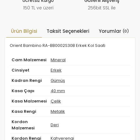
Ücretsiz Kargo
Güvenli Alışveriş
150 TL ve üzeri
256bit SSL ile
Ürün Bilgisi
Taksit Seçenekleri
Yorumlar
(0)
Orient Bambino RA-BB0002S30B Erkek Kol Saati
Cam Malzemesi
Mineral
Cinsiyet
Erkek
Kadran Rengi
Gümüş
Kasa Çapı
40 mm
Kasa Malzemesi
Çelik
Kasa Rengi
Metalik
Kordon
Deri
Malzemesi
Kordon Rengi
Kahverengi