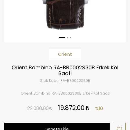
Orient
Orient Bambino RA-BB0002S30B Erkek Kol
Saati
Stok Kodu:
RA-BB0002S30B
Orient Bambino RA-BB0002S30B Erkek Kol Saati
19.872,00
22.080,00
%10
Sepete Ekle