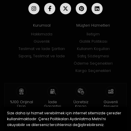
Kurumsal
Müşteri Hizmetleri
Hakkımızda
İletişim
Güvenlik
Gizlilik Politikası
Teslimat ve İade Şartları
Kullanım Koşulları
Sipariş, Teslimat ve İade
Satış Sözleşmesi
Ödeme Seçenekleri
Kargo Seçenekleri
%100 Orijinal
İade
Ücretsiz
Güvenli
Ürün
Garantisi
Kargo
Alışveriş
Size daha iyi hizmet verebilmek için internet sitemizde çerezler
2 yıl garanti
15 gün içinde
150 TL ve üzeri
256bit SSL ile
iade
kullanılmaktadır. Çerez Politikaları Aydınlatma Metni’ni
okuyabilir ve dilerseniz tercihlerinizi değiştirebilirsiniz.
© 2020
Uğur Aksesuar Saat
. Tüm hakları saklıdır.