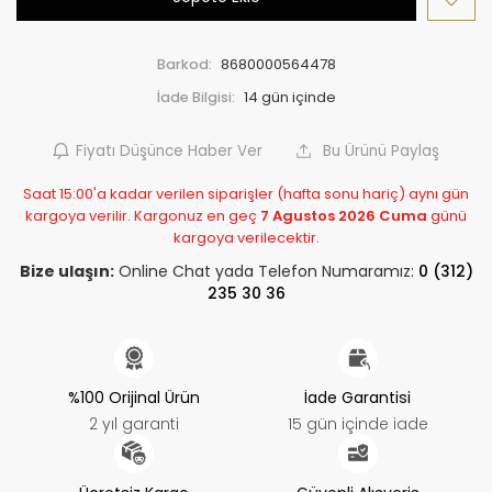
Barkod:
8680000564478
İade Bilgisi:
Fiyatı Düşünce Haber Ver
Bu Ürünü Paylaş
Saat 15:00'a kadar verilen siparişler (hafta sonu hariç) aynı gün
kargoya verilir. Kargonuz en geç
7 Agustos 2026 Cuma
günü
kargoya verilecektir.
Bize ulaşın:
Online Chat yada Telefon Numaramız:
0 (312)
235 30 36
%100 Orijinal Ürün
İade Garantisi
2 yıl garanti
15 gün içinde iade