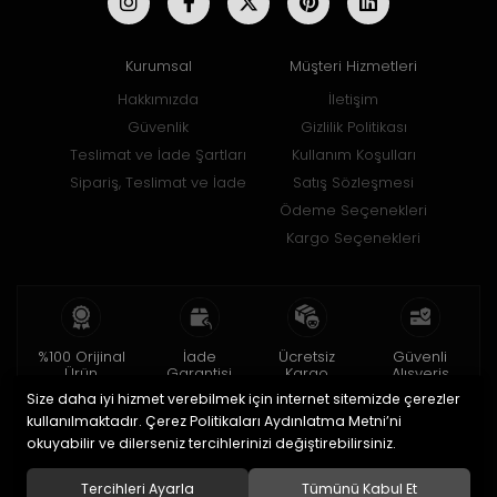
Kurumsal
Müşteri Hizmetleri
Hakkımızda
İletişim
Güvenlik
Gizlilik Politikası
Teslimat ve İade Şartları
Kullanım Koşulları
Sipariş, Teslimat ve İade
Satış Sözleşmesi
Ödeme Seçenekleri
Kargo Seçenekleri
%100 Orijinal
İade
Ücretsiz
Güvenli
Ürün
Garantisi
Kargo
Alışveriş
Size daha iyi hizmet verebilmek için internet sitemizde çerezler
2 yıl garanti
15 gün içinde
150 TL ve üzeri
256bit SSL ile
iade
kullanılmaktadır. Çerez Politikaları Aydınlatma Metni’ni
okuyabilir ve dilerseniz tercihlerinizi değiştirebilirsiniz.
© 2020
Uğur Aksesuar Saat
. Tüm hakları saklıdır.
Tercihleri Ayarla
Tümünü Kabul Et