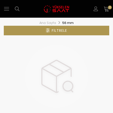
0
Ana Sayfa
56 mm
FILTRELE